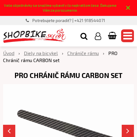
×
Vaše objednávky sa snažíme vybaviť v čo najkratšom čase. Ďakujeme
Vám za porozumenie.
Potrebujete poradiť? | +421 918544071
Úvod
Diely na bicykel
Chrániče rámu
PRO
Chránič rámu CARBON set
PRO CHRÁNIČ RÁMU CARBON SET