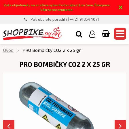
×
Vaše objednávky sa snažíme vybaviť v čo najkratšom čase. Ďakujeme
Vám za porozumenie.
Potrebujete poradiť? | +421 918544071
Úvod
PRO Bombičky CO2 2 x 25 gr
PRO BOMBIČKY CO2 2 X 25 GR