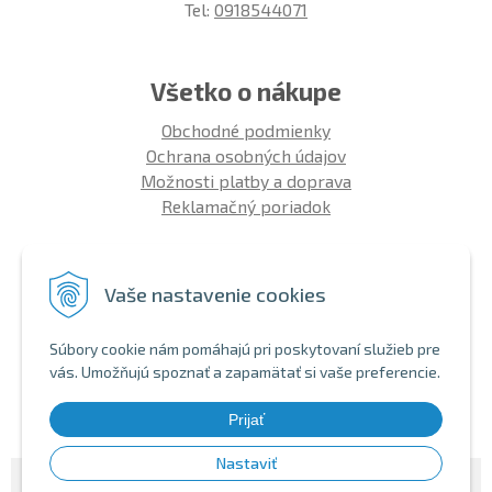
Tel:
0918544071
Všetko o nákupe
Obchodné podmienky
Ochrana osobných údajov
Možnosti platby a doprava
Reklamačný poriadok
Info
Vaše nastavenie cookies
Zákaznícky club
Montáž bicykla
Súbory cookie nám pomáhajú pri poskytovaní služieb pre
Aký bicykel kúpiť 26' | 27,5' | 29'
vás. Umožňujú spoznať a zapamätať si vaše preferencie.
Nákup na splátky
Bezhotovostná platba
Prijať
Nastaviť
© 2026 SHOPBIKE •
NextShop
&
e-shop Pohoda Connector
by