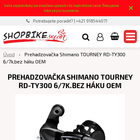
×
Vaše objednávky sa snažíme vybaviť v čo najkratšom čase. Ďakujeme
Vám za porozumenie.
Potrebujete poradiť? | +421 918544071
Úvod
Prehadzovačka Shimano TOURNEY RD-TY300
6/7k.bez háku OEM
PREHADZOVAČKA SHIMANO TOURNEY
RD-TY300 6/7K.BEZ HÁKU OEM