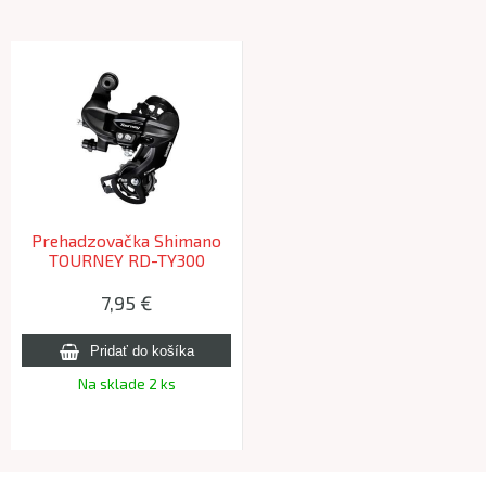
Prehadzovačka Shimano
TOURNEY RD-TY300
6/7k.bez háku OEM
7,95 €
Na sklade 2 ks