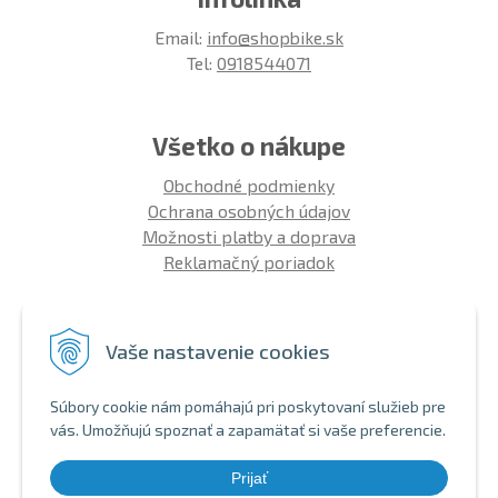
Email:
info@shopbike.sk
Tel:
0918544071
Všetko o nákupe
Obchodné podmienky
Ochrana osobných údajov
Možnosti platby a doprava
Reklamačný poriadok
Info
Vaše nastavenie cookies
Zákaznícky club
Montáž bicykla
Súbory cookie nám pomáhajú pri poskytovaní služieb pre
Aký bicykel kúpiť 26' | 27,5' | 29'
vás. Umožňujú spoznať a zapamätať si vaše preferencie.
Nákup na splátky
Bezhotovostná platba
Prijať