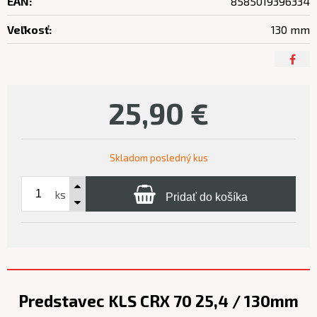
EAN:
8585019396334
Veľkosť:
130 mm
25,90
€
Skladom posledný kus
ks
Pridať do košíka
Predstavec KLS CRX 70 25,4 / 130mm