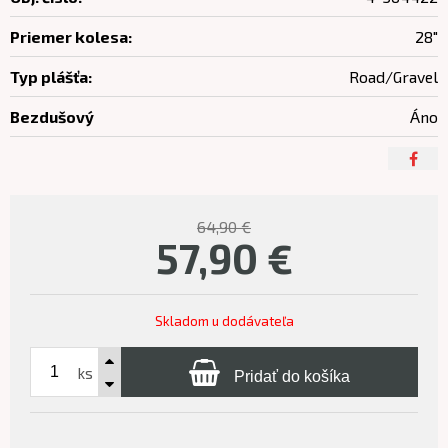
Priemer kolesa:
28"
Typ plášťa:
Road/Gravel
Bezdušový
Áno
64,90 €
57,90
€
Skladom u dodávateľa
ks
Pridať do košíka