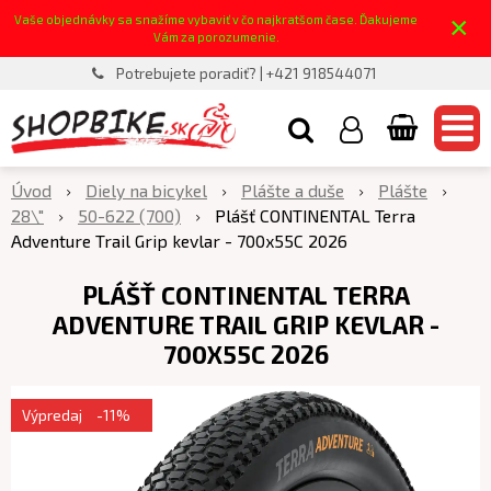
×
Vaše objednávky sa snažíme vybaviť v čo najkratšom čase. Ďakujeme
Vám za porozumenie.
Potrebujete poradiť? | +421 918544071
Úvod
Diely na bicykel
Plášte a duše
Plášte
28\"
50-622 (700)
Plášť CONTINENTAL Terra
Adventure Trail Grip kevlar - 700x55C 2026
PLÁŠŤ CONTINENTAL TERRA
ADVENTURE TRAIL GRIP KEVLAR -
700X55C 2026
Výpredaj
-11%