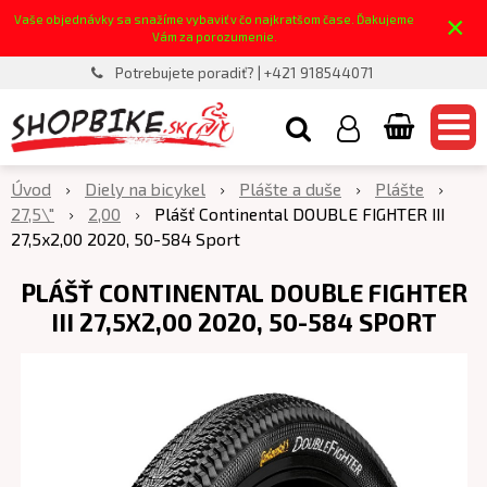
×
Vaše objednávky sa snažíme vybaviť v čo najkratšom čase. Ďakujeme
Vám za porozumenie.
Potrebujete poradiť? | +421 918544071
Úvod
Diely na bicykel
Plášte a duše
Plášte
27,5\"
2,00
Plášť Continental DOUBLE FIGHTER III
27,5x2,00 2020, 50-584 Sport
PLÁŠŤ CONTINENTAL DOUBLE FIGHTER
III 27,5X2,00 2020, 50-584 SPORT