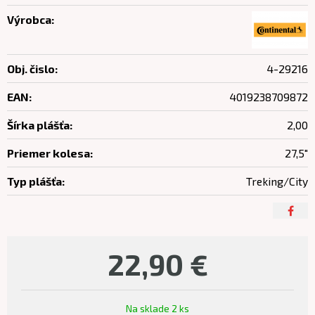
Výrobca:
Obj. čislo:
4-29216
EAN:
4019238709872
Šírka plášťa:
2,00
Priemer kolesa:
27,5"
Typ plášťa:
Treking/City
22,90
€
Na sklade 2 ks