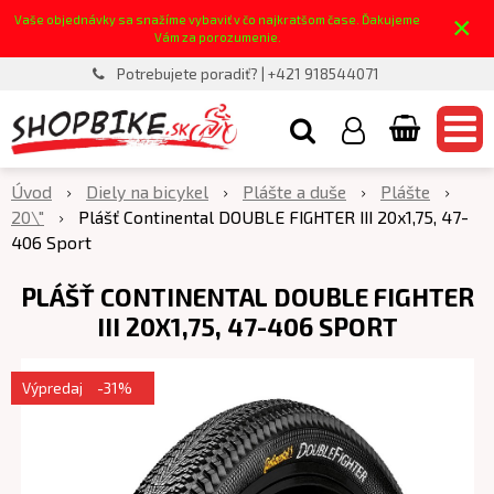
×
Vaše objednávky sa snažíme vybaviť v čo najkratšom čase. Ďakujeme
Vám za porozumenie.
Potrebujete poradiť? | +421 918544071
Úvod
Diely na bicykel
Plášte a duše
Plášte
20\"
Plášť Continental DOUBLE FIGHTER III 20x1,75, 47-
406 Sport
PLÁŠŤ CONTINENTAL DOUBLE FIGHTER
III 20X1,75, 47-406 SPORT
Výpredaj
-31%