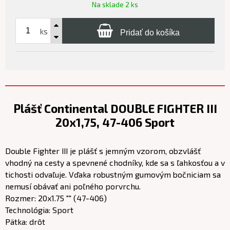
Na sklade 2 ks
ks
Pridať do košíka
Plášť Continental DOUBLE FIGHTER III
20x1,75, 47-406 Sport
Double Fighter III je plášť s jemným vzorom, obzvlášť
vhodný na cesty a spevnené chodníky, kde sa s ľahkosťou a v
tichosti odvaľuje. Vďaka robustným gumovým bočniciam sa
nemusí obávať ani poľného porvrchu.
Rozmer: 20x1.75 "" (47-406)
Technológia: Sport
Pätka: drôt