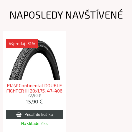
NAPOSLEDY NAVŠTÍVENÉ
Výpredaj
-31%
Plášť Continental DOUBLE
FIGHTER III 20x1,75, 47-406
Sport
22,90 €
15,90 €
Na sklade 2 ks