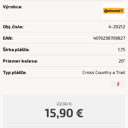
Výrobca:
Obj. čislo:
4-29212
EAN:
4019238709827
Šírka plášťa:
1,75
Priemer kolesa:
20"
Typ plášťa:
Cross Country a Trail
22,90 €
15,90
€