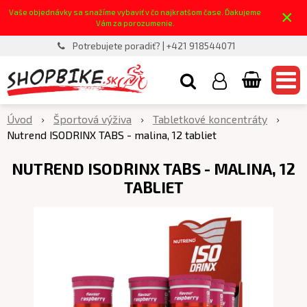
×
Vaše objednávky sa snažíme vybaviť v čo najkratšom čase. Ďakujeme
Vám za porozumenie.
Potrebujete poradiť? | +421 918544071
Úvod
Športová výživa
Tabletkové koncentráty
Nutrend ISODRINX TABS - malina, 12 tabliet
NUTREND ISODRINX TABS - MALINA, 12
TABLIET