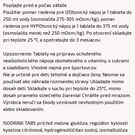
Popíjajte pred a počas záťaže.
Použitie: pomer riedenia pre IZOtonický nápoj je 1 tableta do
250 ml vody (osmolalita 275-305 mOsm/kg), pomer
riedenia pre HYPOtonický nápoj je 1 tableta do 375 ml vody
(osmolalita menej než 250 mOsm/kg). Po otvorení skladujte
pri teplote 25 °C a spotrebujte do 3 mesiacov.
Upozornenie: Tablety na prípravu ochuteného
nealkoholického nápoja obohateného o vitamíny, s cukrami
a sladidlami. Vhodné najmä pre športovcov.
Nie je určené pre deti, tehotné a dojčiace ženy. Nesmie sa
používať ako náhrada rozmanitej stravy. Ukladajte mimo
dosah detí. Skladujte v suchu pri teplote do 25°C, mimo
dosah priameho slnečného žiarenia! Chráňte pred mrazom.
Výrobca neručí sa škody vzniknuté nevhodným použitím
alebo skladovaním.
ISODRINX TABS príchuť malina: glukóza, regulátor kyslosti
kyselina citrónová, hydrogénuhličitan sodný, izomaltulóza