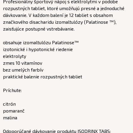
Profesionálny športový nápoj s elektrolytmi v podobe
rozpustných tabliet, ktoré umožňujú presné a jednoduché
dávkovanie. V každom balení je 12 tabliet s obsahom
značkového disacharidu izomaltulózy (Palatinose ™),
zaisťujúce postupné vstrebávanie.
obsahuje izomaltulózu Palatinose™
izotonické i hypotonické riedenie
elektrolyty
zmes 10 vitamínov
bez umelých farbív
praktické balenie rozpustných tabliet
Príchute:
citrón
pomaranč
malina
Odoporúčané dávkovanie produktu ISODRINX TABS: