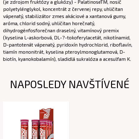
(je zdrojom fruktózy a glukózy) - PalatinoseTM, nosič
polyetylénglykol, koncentrát z červenej repy, uhličitan
vápenatý, stabilizátor zmes akáciové a xantanová gumy,
aróma, chlorid sodný, uhličitan horečnatý,
dihydrogénfosforečnan draselný, vitamínový premix
(kyselina L-askorbová, DL-?-tokoferylacetát, nikotínamid,
D-pantotenát vápenatý, pyridoxín hydrochlorid, riboflavín,
tiamín mononitrát, kyselina pteroylmonoglutamová, D-
biotín, kyanokobalamín), sladidlá sukralóza a acesulfam K.
NAPOSLEDY NAVŠTÍVENÉ