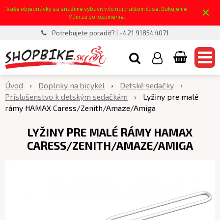
×
Vaše objednávky sa snažíme vybaviť v čo najkratšom čase. Ďakujeme
Vám za porozumenie.
Potrebujete poradiť? | +421 918544071
Úvod
Doplnky na bicykel
Detské sedačky
Príslušenstvo k detským sedačkám
Lyžiny pre malé
rámy HAMAX Caress/Zenith/Amaze/Amiga
LYŽINY PRE MALÉ RÁMY HAMAX
CARESS/ZENITH/AMAZE/AMIGA