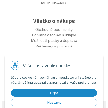
Tel:
0918544071
Všetko o nákupe
Obchodné podmienky
Ochrana osobných údajov
Možnosti platby a doprava
Reklamačný poriadok
Info
Vaše nastavenie cookies
Zákaznícky club
Montáž bicykla
Súbory cookie nám pomáhajú pri poskytovaní služieb pre
Aký bicykel kúpiť 26' | 27,5' | 29'
vás. Umožňujú spoznať a zapamätať si vaše preferencie.
Nákup na splátky
Bezhotovostná platba
Prijať
Nastaviť
© 2026 SHOPBIKE •
NextShop
&
e-shop Pohoda Connector
by