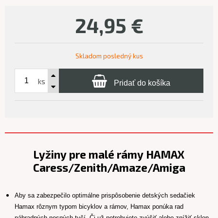
24,95
€
Skladom posledný kus
ks
Pridať do košíka
Lyžiny pre malé rámy HAMAX
Caress/Zenith/Amaze/Amiga
Aby sa zabezpečilo optimálne prispôsobenie detských sedačiek
Hamax rôznym typom bicyklov a rámov, Hamax ponúka rad
náhradných nosných tyčí. Či už potrebujete zvýšiť alebo znížiť sklon