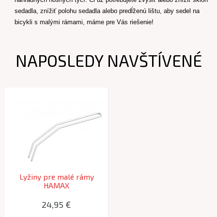
sedadla, znížiť polohu sedadla alebo predĺženú lištu, aby sedel na
bicykli s malými rámami, máme pre Vás riešenie!
NAPOSLEDY NAVŠTÍVENÉ
Lyžiny pre malé rámy
HAMAX
Caress/Zenith/Amaze/Amiga
24,95 €