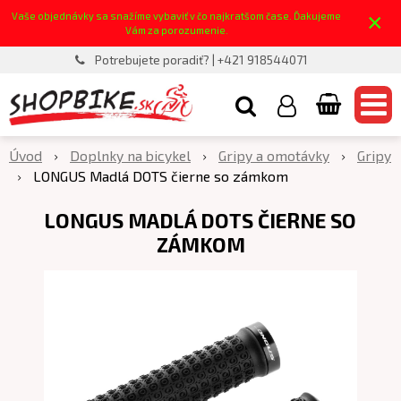
×
Vaše objednávky sa snažíme vybaviť v čo najkratšom čase. Ďakujeme
Vám za porozumenie.
Potrebujete poradiť? | +421 918544071
Úvod
Doplnky na bicykel
Gripy a omotávky
Gripy
LONGUS Madlá DOTS čierne so zámkom
LONGUS MADLÁ DOTS ČIERNE SO
ZÁMKOM