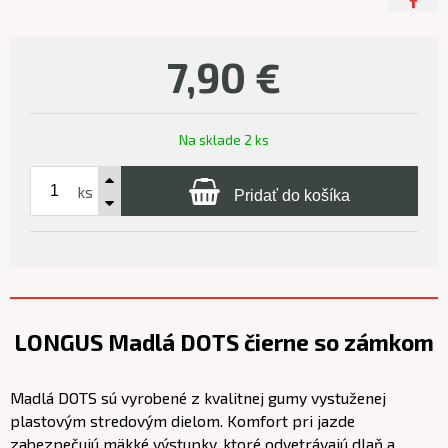
7,90
€
Na sklade 2 ks
ks
Pridať do košíka
LONGUS Madlá DOTS čierne so zámkom
Madlá DOTS sú vyrobené z kvalitnej gumy vystuženej
plastovým stredovým dielom. Komfort pri jazde
zabezpečujú mäkké výstupky, ktoré odvetrávajú dlaň a