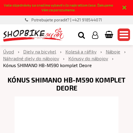
×
Vaše objednávky sa snažíme vybaviť v čo najkratšom čase. Ďakujeme
Vám za porozumenie.
Potrebujete poradiť? | +421 918544071
Úvod
Diely na bicykel
Kolesá a ráfiky
Náboje
Náhradné diely do nábojov
Kónusy do nábojov
Kónus SHIMANO HB-M590 komplet Deore
KÓNUS SHIMANO HB-M590 KOMPLET
DEORE