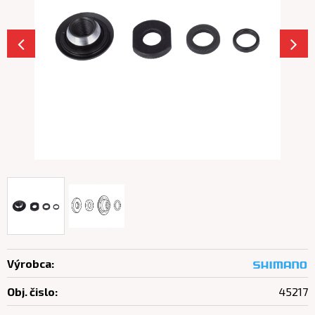
Výrobca:
Obj. čislo:
45217