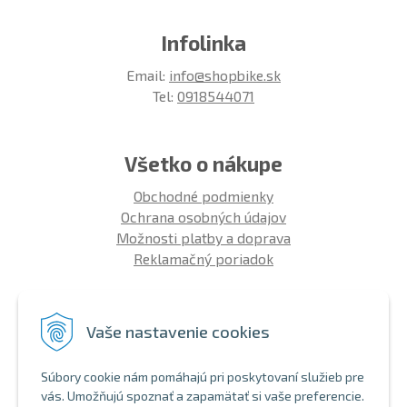
Infolinka
Email:
info@shopbike.sk
Tel:
0918544071
Všetko o nákupe
Obchodné podmienky
Ochrana osobných údajov
Možnosti platby a doprava
Reklamačný poriadok
Info
Vaše nastavenie cookies
Zákaznícky club
Montáž bicykla
Súbory cookie nám pomáhajú pri poskytovaní služieb pre
Aký bicykel kúpiť 26' | 27,5' | 29'
vás. Umožňujú spoznať a zapamätať si vaše preferencie.