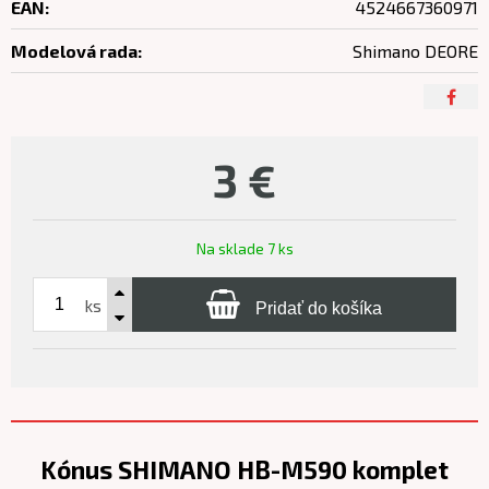
EAN:
4524667360971
Modelová rada:
Shimano DEORE
3
€
Na sklade 7 ks
ks
Pridať do košíka
Kónus SHIMANO HB-M590 komplet