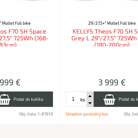
 Mullet Full bike
29/27,5+" Mullet Full bike
os F70 SH Space
KELLYS Theos F70 SH 
27.5" 725Wh (168-
Grey L 29"/27.5" 725Wh
183cm)
(180-200cm)
 999
€
3 999
€
ks
Obj. čislo:
1-87619
Skladom posledný kus
Obj. čis