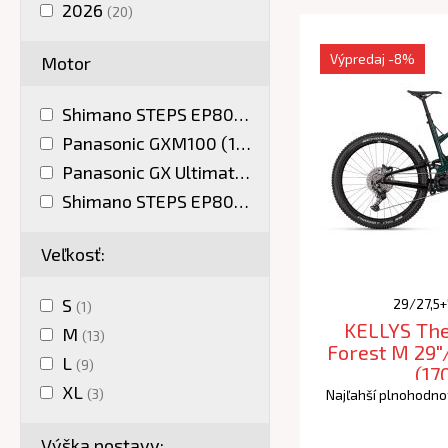
2026
(20)
Výpredaj
-8%
Motor
Shimano STEPS EP800 (85Nm)
(6)
Panasonic GXM100 (105Nm)
(7)
Panasonic GX Ultimate (95Nm)
(3)
Shimano STEPS EP801 (85Nm)
(4)
Veľkosť:
S
29/27,5+"
(1)
KELLYS The
M
(13)
Forest M 29"
L
(9)
(17
XL
(3)
Najľahší plnohodno
Výška postavy: