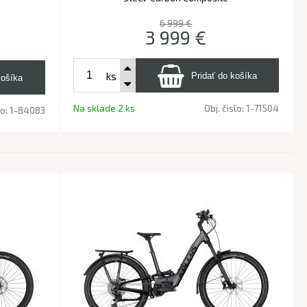
6 999 €
3 999
€
ks
Na sklade 2 ks
Obj. čislo:
1-71504
lo:
1-84083