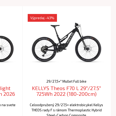
Výpredaj
-43%
29/27,5+" Mullet Full bike
Night
KELLYS Theos F70 L 29"/27.5"
h 2026
725Wh 2022 (180-200cm)
m na svete
Celoodpružený 29/27,5+ elektrobicykel Kellys
THEOS rady F s rámom Thermoplastic Hybrid
Steel-Carbon Composite