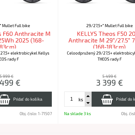
 Mullet Full bike
29/27,5+" Mullet Full bike
 F60 Anthracite M
KELLYS Theos F50 2
725Wh 2025 (168-
Anthracite M 29"/27.5"
183cm)
(168-183cm)
7,5+ elektrobicykel Kellys
Celoodpružený 29/27,5+ elektrobicyk
EOS rady F
THEOS rady F
5 999 €
5 499 €
 499
€
3 399
€
ks
Obj. čislo:
1-71507
Na sklade 3 ks
Obj. čis