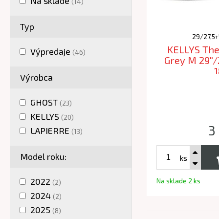
Na sklade
(14)
Typ
29/27,5+"
KELLYS The
Výpredaje
(46)
Grey M 29"/
Výrobca
GHOST
(23)
KELLYS
(20)
3
LAPIERRE
(13)
Model roku:
ks
2022
Na sklade 2 ks
(2)
2024
(2)
2025
(8)