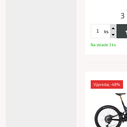
3
ks
Na sklade 3 ks
Výpredaj
-48%