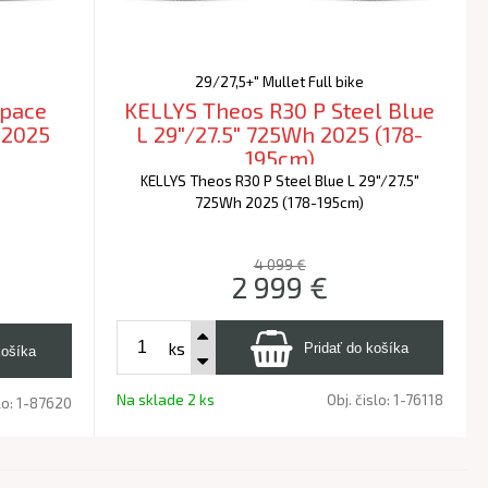
29/27,5+" Mullet Full bike
Space
KELLYS Theos R30 P Steel Blue
 2025
L 29"/27.5" 725Wh 2025 (178-
195cm)
KELLYS Theos R30 P Steel Blue L 29"/27.5"
725Wh 2025 (178-195cm)
4 099 €
2 999
€
ks
Na sklade 2 ks
Obj. čislo:
1-76118
lo:
1-87620