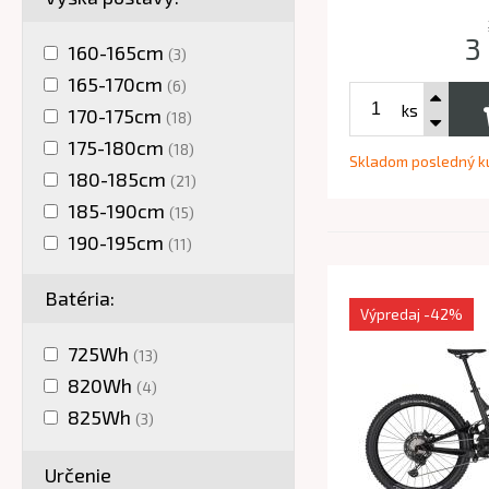
3
160-165cm
(3)
165-170cm
(6)
ks
170-175cm
(18)
175-180cm
(18)
Skladom posledný k
180-185cm
(21)
185-190cm
(15)
190-195cm
(11)
195-200cm
(6)
Batéria:
Výpredaj
-42%
725Wh
(13)
820Wh
(4)
825Wh
(3)
Určenie