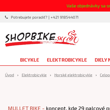
Vaše objednávky sa s
Potrebujete poradiť? | +421 918544071
BICYKLE
ELEKTROBICYKLE
DIELY 
Úvod
Elektrobicykle
Horské elektrobicykle
Celoo
MULLET BIKE -
koncept, kde 29 palcové p