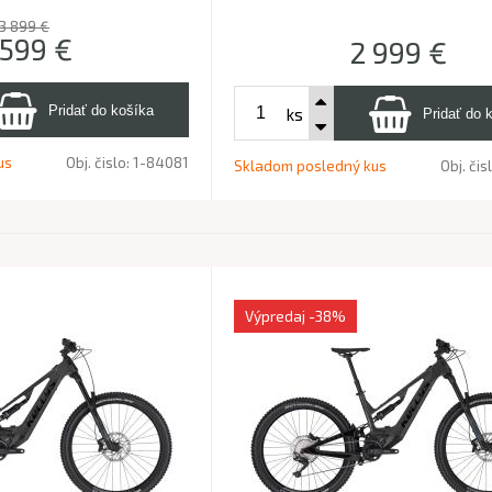
3 899 €
 599
€
2 999
€
ks
us
Obj. čislo:
1-84081
Skladom posledný kus
Obj. čis
Výpredaj
-38%