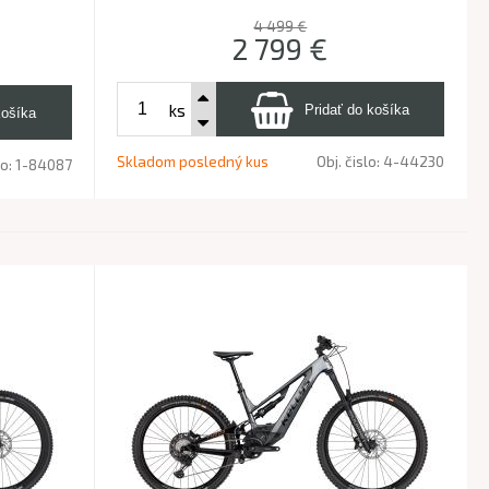
4 499 €
2 799
€
ks
Skladom posledný kus
Obj. čislo:
4-44230
lo:
1-84087