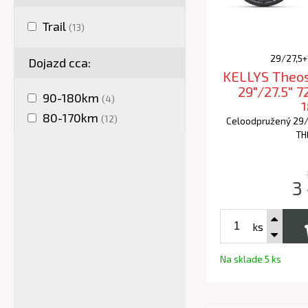
Trail
(13)
29/27,5+"
Dojazd cca:
KELLYS Theos
29"/27.5" 
90-180km
(4)
80-170km
(12)
Celoodpružený 29/2
TH
3
ks
Na sklade 5 ks