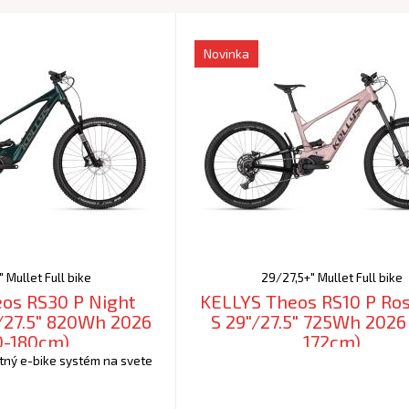
Novinka
 Mullet Full bike
29/27,5+" Mullet Full bike
os RS30 P Night
KELLYS Theos RS10 P Ro
/27.5" 820Wh 2026
S 29"/27.5" 725Wh 2026
0-180cm)
172cm)
tný e-bike systém na svete