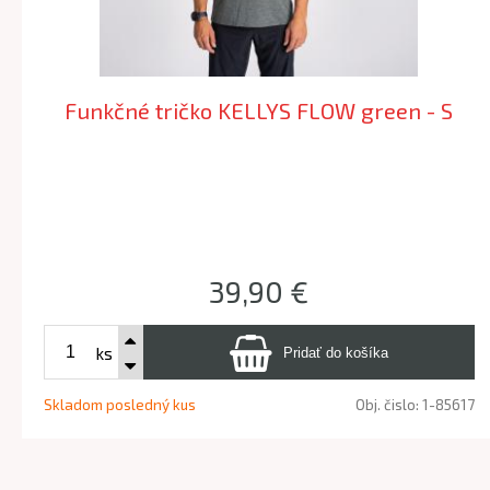
Funkčné tričko KELLYS FLOW green - S
39,90 €
ks
Skladom posledný kus
Obj. čislo:
1-85617