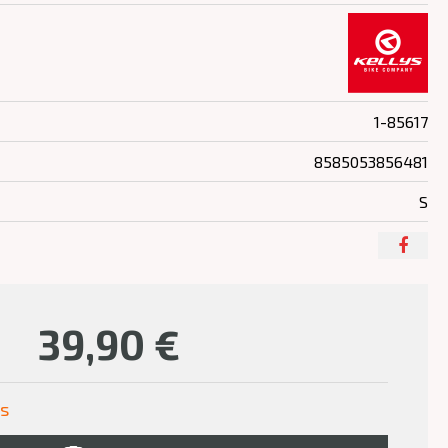
1-85617
8585053856481
S
39,90
€
us