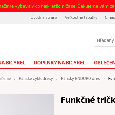
nažíme vybaviť v čo najkratšom čase. Ďakujeme Vám za
Úvodná strana
Veľkostné tabuľky
O nás
NA BICYKEL
DOPLNKY NA BICYKEL
OBLEČEN
ečenie
Pánske cyklodresy
Pánsky ENDURO dres
Fun
Funkčné trič