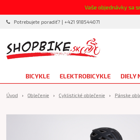
Vaše objednávky sa s
Potrebujete poradiť? | +421 918544071
BICYKLE
ELEKTROBICYKLE
DIELY 
Úvod
Oblečenie
Cyklistické oblečenie
Pánske obl