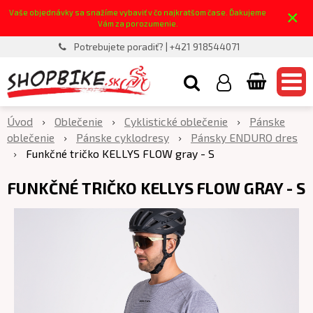
×
Vaše objednávky sa snažíme vybaviť v čo najkratšom čase. Ďakujeme
Vám za porozumenie.
Potrebujete poradiť? | +421 918544071
Úvod
Oblečenie
Cyklistické oblečenie
Pánske
oblečenie
Pánske cyklodresy
Pánsky ENDURO dres
Funkčné tričko KELLYS FLOW gray - S
FUNKČNÉ TRIČKO KELLYS FLOW GRAY - S