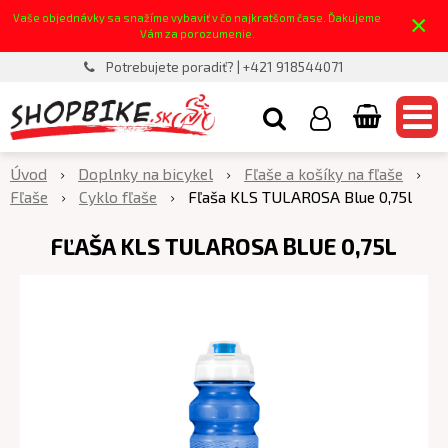
×
Vaše objednávky sa snažíme vybaviť v čo najkratšom čase. Ďakujeme
Vám za porozumenie.
Potrebujete poradiť? | +421 918544071
Úvod
Doplnky na bicykel
Fľaše a košíky na fľaše
Fľaše
Cyklo fľaše
Fľaša KLS TULAROSA Blue 0,75l
FĽAŠA KLS TULAROSA BLUE 0,75L