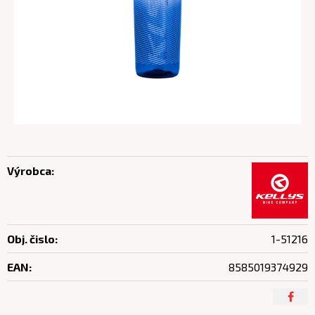
Výrobca:
Obj. čislo:
1-51216
EAN:
8585019374929