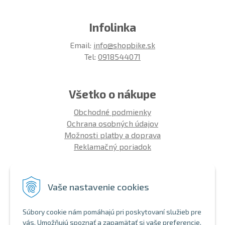
Infolinka
Email:
info@shopbike.sk
Tel:
0918544071
Všetko o nákupe
Obchodné podmienky
Ochrana osobných údajov
Možnosti platby a doprava
Reklamačný poriadok
Info
Vaše nastavenie cookies
Zákaznícky club
Montáž bicykla
Súbory cookie nám pomáhajú pri poskytovaní služieb pre
Aký bicykel kúpiť 26' | 27,5' | 29'
vás. Umožňujú spoznať a zapamätať si vaše preferencie.