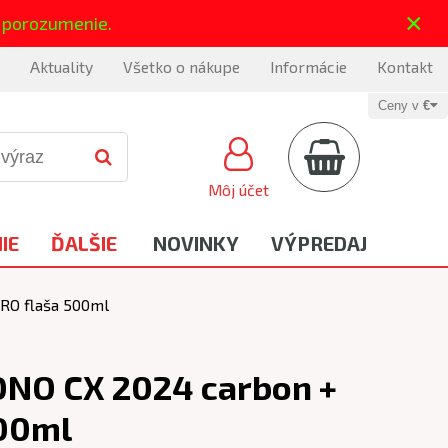
×
 porozumenie.
Aktuality
Všetko o nákupe
Informácie
Kontakt
Ceny v
€
Môj účet
IE
ĎALŠIE
NOVINKY
VÝPREDAJ
RO flaša 500ml
ONO CX 2024 carbon +
500ml