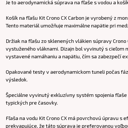
Je to aerodynamická súprava na fľaše s vodou a košík
Košík na fľašu Kit Crono CX Carbon je vyrobený z mo
Tento materiál umožňuje maximálne napätie pri med
Držiak na fľašu zo sklenených vlákien súpravy Cron
vystuženého vláknami. Dizajn bol vyvinutý s cieľom m
vystavené namáhaniu a napätiu, čím sa zabezpečí e
Opakované testy v aerodynamickom tuneli počas fáz
výsledok.
Špeciálne vyvinutý exkluzívny systém spojenia fľaše n
typických pre časovky.
Fľaša na vodu Kit Crono CX má povrchovú úpravu s ef
prekvapujúce, že táto súprava je preferovanou voľbo