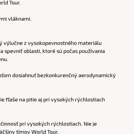
rld Tour.
ými vláknami.
ný výlučne z vysokopevnostného materiálu
 spevniť oblasti, ktoré sú počas používania
enu.
 cieľom dosiahnuť bezkonkurenčný aerodynamický
 fľaše na pitie aj pri vysokých rýchlostiach
innosť pri vysokých rýchlostiach. Nie je
äčšiny tímov World Tour.