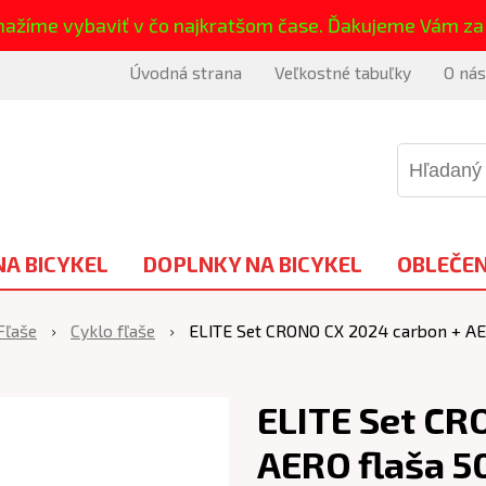
nažíme vybaviť v čo najkratšom čase. Ďakujeme Vám za
Úvodná strana
Veľkostné tabuľky
O nás
NA BICYKEL
DOPLNKY NA BICYKEL
OBLEČEN
Fľaše
Cyklo fľaše
ELITE Set CRONO CX 2024 carbon + AE
ELITE Set CR
AERO flaša 