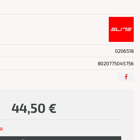
0206518
8020775045756
44,50
€
ľa