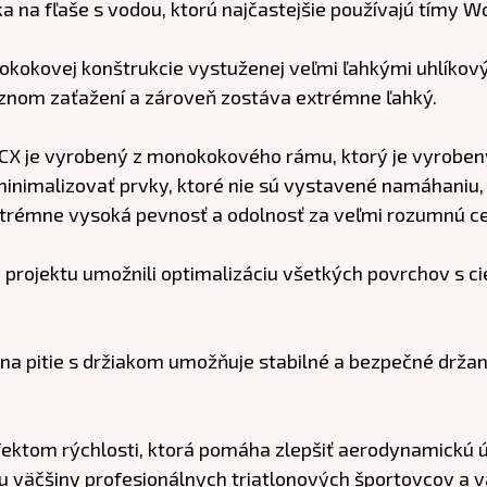
a na fľaše s vodou, ktorú najčastejšie používajú tímy Wo
nokokovej konštrukcie vystuženej veľmi ľahkými uhlíkov
znom zaťažení a zároveň zostáva extrémne ľahký.
o CX je vyrobený z monokokového rámu, ktorý je vyrobe
inimalizovať prvky, ktoré nie sú vystavené namáhaniu, a
xtrémne vysoká pevnosť a odolnosť za veľmi rozumnú c
 projektu umožnili optimalizáciu všetkých povrchov s
a pitie s držiakom umožňuje stabilné a bezpečné držanie
ektom rýchlosti, ktorá pomáha zlepšiť aerodynamickú úč
u väčšiny profesionálnych triatlonových športovcov a v