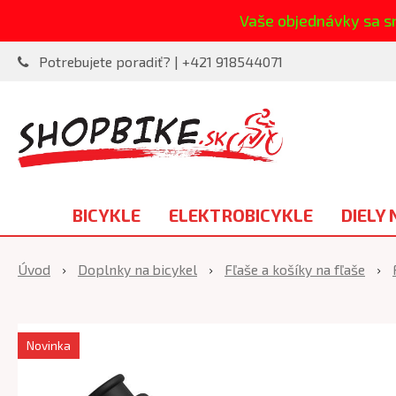
Vaše objednávky sa s
Potrebujete poradiť? | +421 918544071
BICYKLE
ELEKTROBICYKLE
DIELY 
Úvod
Doplnky na bicykel
Fľaše a košíky na fľaše
Novinka