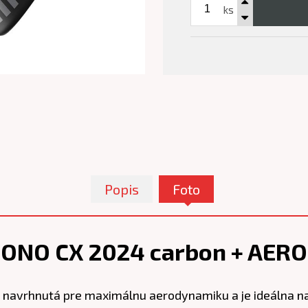
ks
Popis
Foto
RONO CX 2024 carbon + AERO
u navrhnutá pre maximálnu aerodynamiku a je ideálna na