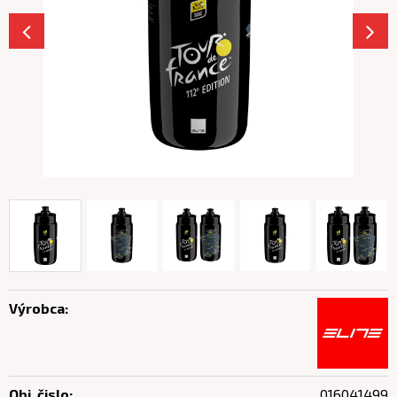
Výrobca:
Obj. čislo:
016041499