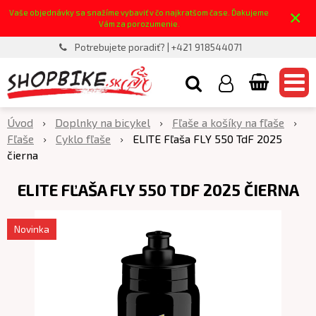
×
Vaše objednávky sa snažíme vybaviť v čo najkratšom čase. Ďakujeme
Vám za porozumenie.
Potrebujete poradiť? | +421 918544071
Úvod
Doplnky na bicykel
Fľaše a košíky na fľaše
Fľaše
Cyklo fľaše
ELITE Fľaša FLY 550 TdF 2025
čierna
ELITE FĽAŠA FLY 550 TDF 2025 ČIERNA
Novinka