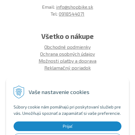
Email:
info@shopbike.sk
Tel:
0918544071
Všetko o nákupe
Obchodné podmienky
Ochrana osobných údajov
Možnosti platby a doprava
Reklamačný poriadok
Info
Vaše nastavenie cookies
Zákaznícky club
Montáž bicykla
Súbory cookie nám pomáhajú pri poskytovaní služieb pre
Aký bicykel kúpiť 26' | 27,5' | 29'
vás. Umožňujú spoznať a zapamätať si vaše preferencie.
Nákup na splátky
Bezhotovostná platba
Prijať