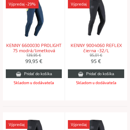
Výpredaj
-29%
Výpredaj
KENNY 6600030 PROLIGHT
KENNY 9004060 REFLEX
75 modrá/limetková
čierna -32/L
-34/XL
139,95 €
95,01 €
99,95
€
95
€
Skladom u dodávateľa
Skladom u dodávateľa
Výpredaj
Výpredaj