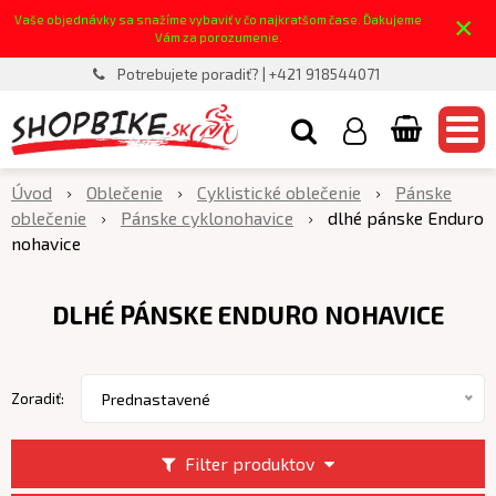
×
Vaše objednávky sa snažíme vybaviť v čo najkratšom čase. Ďakujeme
Vám za porozumenie.
Potrebujete poradiť? | +421 918544071
Úvod
Oblečenie
Cyklistické oblečenie
Pánske
oblečenie
Pánske cyklonohavice
dlhé pánske Enduro
nohavice
DLHÉ PÁNSKE ENDURO NOHAVICE
Zoradiť:
Prednastavené
Filter produktov