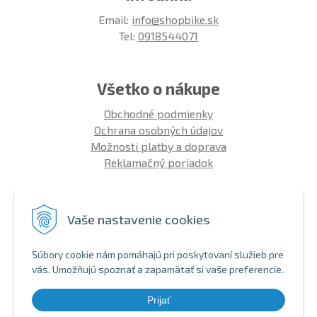
Email:
info@shopbike.sk
Tel:
0918544071
Všetko o nákupe
Obchodné podmienky
Ochrana osobných údajov
Možnosti platby a doprava
Reklamačný poriadok
Info
Vaše nastavenie cookies
Zákaznícky club
Montáž bicykla
Súbory cookie nám pomáhajú pri poskytovaní služieb pre
Aký bicykel kúpiť 26' | 27,5' | 29'
vás. Umožňujú spoznať a zapamätať si vaše preferencie.
Nákup na splátky
Bezhotovostná platba
Prijať