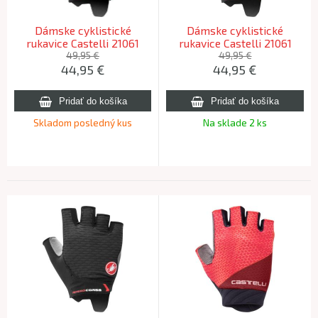
Dámske cyklistické
Dámske cyklistické
rukavice Castelli 21061
rukavice Castelli 21061
ROSSO CORSA 2 W 001
ROSSO CORSA 2 W 010
49,95 €
49,95 €
44,95
€
44,95
€
biela S
čierna S
Skladom posledný kus
Na sklade 2 ks