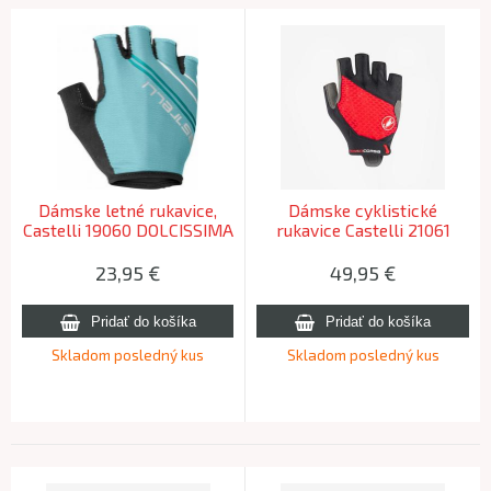
Dámske letné rukavice,
Dámske cyklistické
Castelli 19060 DOLCISSIMA
rukavice Castelli 21061
2 W, 468 –
ROSSO CORSA 2 W 421
sv.tyrkysová/morská
bordová -S
23,95
€
49,95
€
modrá, XL
Skladom posledný kus
Skladom posledný kus