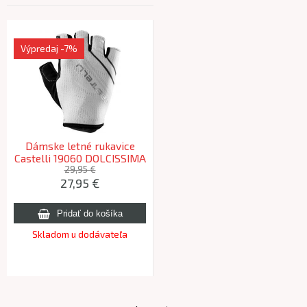
Výpredaj
-7%
Dámske letné rukavice
Castelli 19060 DOLCISSIMA
2 W 653 slonovina/str. -XL
29,95 €
27,95
€
Skladom u dodávateľa