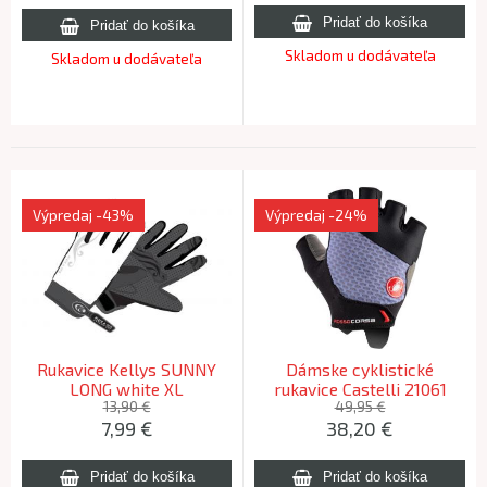
Skladom u dodávateľa
Skladom u dodávateľa
Výpredaj
-43%
Výpredaj
-24%
Rukavice Kellys SUNNY
Dámske cyklistické
LONG white XL
rukavice Castelli 21061
ROSSO CORSA 2 W 420
13,90 €
49,95 €
7,99
€
38,20
€
morská modrá XL