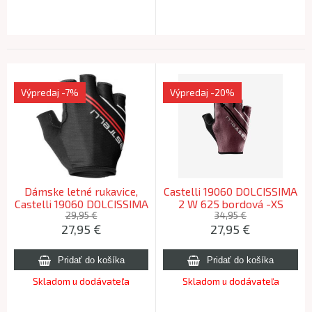
Výpredaj
-7%
Výpredaj
-20%
Dámske letné rukavice,
Castelli 19060 DOLCISSIMA
Castelli 19060 DOLCISSIMA
2 W 625 bordová -XS
2 W, 010 - čierna, L
29,95 €
34,95 €
27,95
€
27,95
€
Skladom u dodávateľa
Skladom u dodávateľa