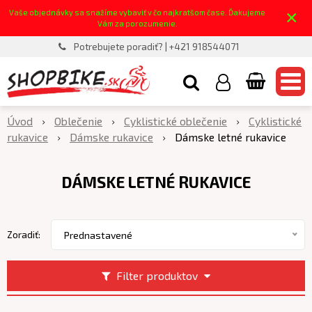
×
Vaše objednávky sa snažíme vybaviť v čo najkratšom čase. Ďakujeme
Vám za porozumenie.
Potrebujete poradiť? | +421 918544071
Úvod
Oblečenie
Cyklistické oblečenie
Cyklistické
rukavice
Dámske rukavice
Dámske letné rukavice
DÁMSKE LETNÉ RUKAVICE
Zoradiť:
Prednastavené
Filter produktov