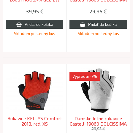
288 žiarivá ružová XL
2 W 963 malachitová
zelená XL
39,95
€
29,95
€
Skladom posledný kus
Skladom posledný kus
Výpredaj
-7%
Rukavice KELLYS Comfort
Dámske letné rukavice
2018, red, XS
Castelli 19060 DOLCISSIMA
2 W 653 slonovina/str. -XS
29,95 €