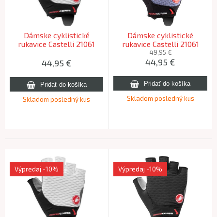
Dámske cyklistické
Dámske cyklistické
rukavice Castelli 21061
rukavice Castelli 21061
ROSSO CORSA 2 W 001
ROSSO CORSA 2 W 420
49,95 €
44,95
€
biela XS
morská modrá S
44,95
€
Skladom posledný kus
Skladom posledný kus
Výpredaj
-10%
Výpredaj
-10%