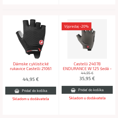
Výpredaj
-20%
Dámske cyklistické
Castelli 24078
rukavice Castelli 21061
ENDURANCE W 125 šedá -
ROSSO CORSA 2 W 010
XS
44,95 €
35,95
€
čierna XS
44,95
€
Skladom u dodávateľa
Skladom u dodávateľa