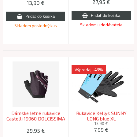
27,95
€
13,90
€
Skladom u dodávateľa
Skladom posledný kus
Výpredaj
-43%
Dámske letné rukavice
Rukavice Kellys SUNNY
Castelli 19060 DOLCISSIMA
LONG blue XL
2 W 065 slonovina XL
13,90 €
7,99
€
29,95
€