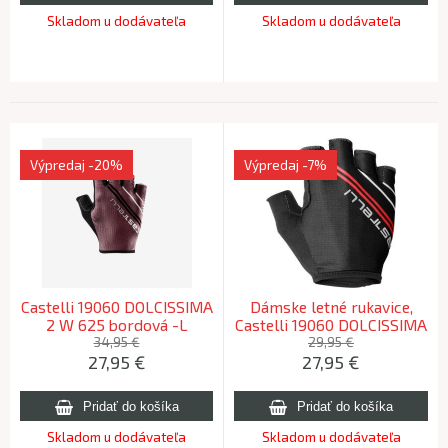
Skladom u dodávateľa
Skladom u dodávateľa
Výpredaj
-20%
Výpredaj
-7%
Castelli 19060 DOLCISSIMA
Dámske letné rukavice,
2 W 625 bordová -L
Castelli 19060 DOLCISSIMA
2 W, 010 - čierna, XS
34,95 €
29,95 €
27,95
€
27,95
€
Skladom u dodávateľa
Skladom u dodávateľa