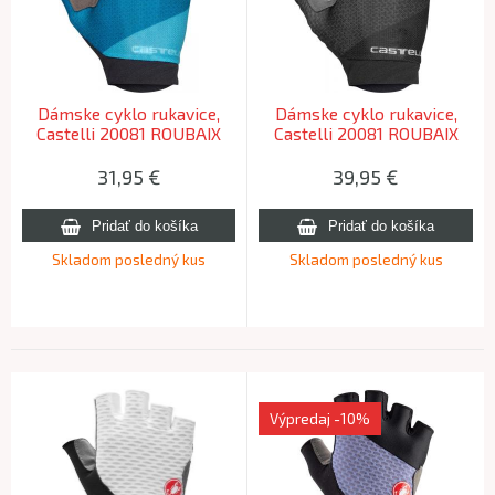
Dámske cyklo rukavice,
Dámske cyklo rukavice,
Castelli 20081 ROUBAIX
Castelli 20081 ROUBAIX
GEL 2W, 420 – morská
GEL 2W, 085 – svetlá
modrá, XL
čierna, XL
31,95
€
39,95
€
Skladom posledný kus
Skladom posledný kus
Výpredaj
-10%