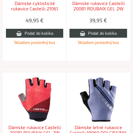
Dámske cyklistické
Dámske rukavice Castelli
rukavice Castelli 21061
20081 ROUBAIX GEL 2W
ROSSO CORSA 2 W 010
288 žiarivá ružová S
čierna L
49,95
€
39,95
€
Skladom posledný kus
Skladom posledný kus
Dámske rukavice Castelli
Dámske letné rukavice
20081 ROUBAIX GEL 2W
Castelli 19060 DOLCISSIMA