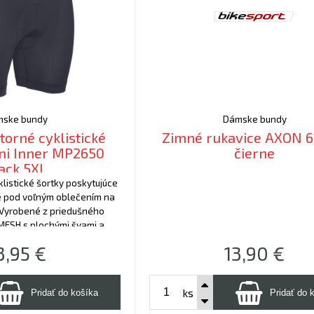
ske bundy
Dámske bundy
orné cyklistické
Zimné rukavice AXON 6
ini Inner MP2650
čierne
ack 5XL
listické šortky poskytujúce
e pod voľným oblečením na
 Vyrobené z priedušného
 MESH s plochými švami a
u Cool-TECH pre 5-hodinovú
3,95
€
13,90
€
podporu.
ks