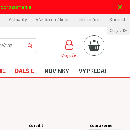
×
 porozumenie.
Aktuality
Všetko o nákupe
Informácie
Kontakt
Ceny v
€
Môj účet
IE
ĎALŠIE
NOVINKY
VÝPREDAJ
Zoradiť:
Zobrazenie: