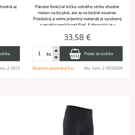
vhodná aj
Pánske funkčné tričko voľného strihu vhodné
nielen na bicykel, ale aj na bežné nosenie.
Priedušný a veľmi príjemný materiál je vyrobený
z recyklovaných pet fliaš. K dispozícii je v
niekoľkých variantoch.
33,58
€
ks
islo:
2-5612
Skladom posledný kus
Obj. čislo:
2-9532608