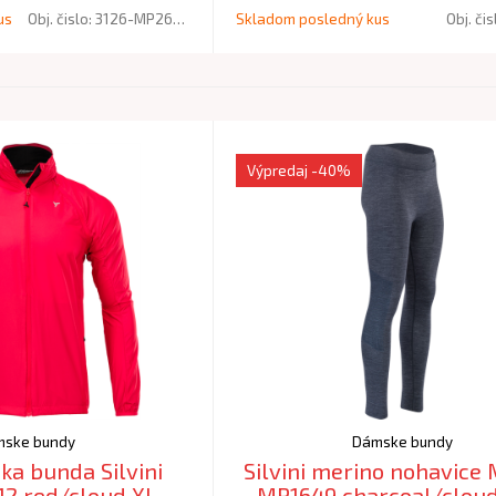
us
Obj. čislo:
3126-MP2650-08089
Skladom posledný kus
Obj. čis
Výpredaj
-40%
ske bundy
Dámske bundy
ka bunda Silvini
Silvini merino nohavice
12 red/cloud XL
MP1649 charcoal/clou