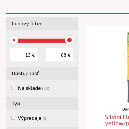
Cenový filter
€
€
Dostupnosť
Na sklade
(23)
Typ
Dám
Silvini F
Výpredaje
(5)
yellow/p