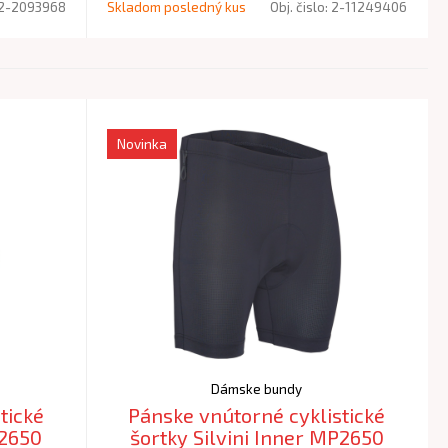
2-2093968
Skladom posledný kus
Obj. čislo:
2-11249406
Novinka
Dámske bundy
tické
Pánske vnútorné cyklistické
P2650
šortky Silvini Inner MP2650