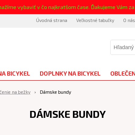
nažíme vybaviť v čo najkratšom čase. Ďakujeme Vám za
Úvodná strana
Veľkostné tabuľky
O nás
NA BICYKEL
DOPLNKY NA BICYKEL
OBLEČEN
enie na bežky
Dámske bundy
DÁMSKE BUNDY