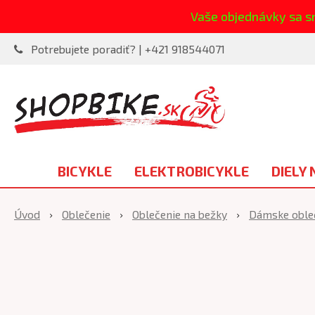
Vaše objednávky sa s
Potrebujete poradiť? | +421 918544071
BICYKLE
ELEKTROBICYKLE
DIELY 
Úvod
Oblečenie
Oblečenie na bežky
Dámske obleč