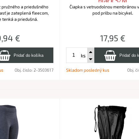
black S/M
z pružného a priedušného
Čiapka s vetruodolnou membránou 
časť je zateplená fleecom,
pod prilbu na bicykel.
e tenká a priedušná.
9,94
€
17,95
€
ks
us
Obj. čislo:
2-3503617
Skladom posledný kus
Obj. č