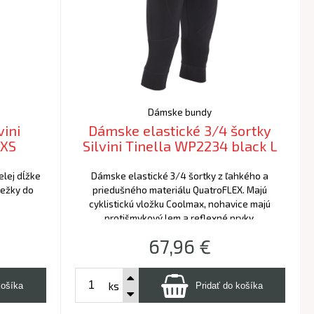
Dámske bundy
vini
Dámske elastické 3/4 šortky
 XS
Silvini Tinella WP2234 black L
elej dĺžke
Dámske elastické 3/4 šortky z ľahkého a
bežky do
priedušného materiálu QuatroFLEX. Majú
cyklistickú vložku Coolmax, nohavice majú
protišmykový lem a reflexné prvky.
67,96
€
ks