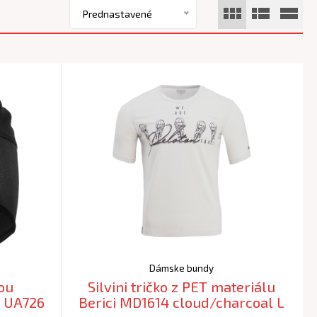
Prednastavené
Dámske bundy
ou
Silvini tričko z PET materiálu
a UA726
Berici MD1614 cloud/charcoal L