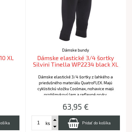
Dámske bundy
10 XL
Dámske elastické 3/4 šortky
Silvini Tinella WP2234 black XL
Dámske elastické 3/4 šortky z ľahkého a
priedušného materiálu QuatroFLEX. Majú
cyklistickú vložku Coolmax, nohavice majú
protišmykový lem a reflexné prvky.
63,95
€
ks