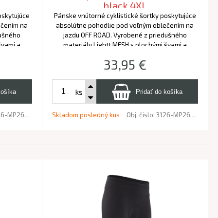
black 4XL
oskytujúce
Pánske vnútorné cyklistické šortky poskytujúce
ečením na
absolútne pohodlie pod voľným oblečením na
dušného
jazdu OFF ROAD. Vyrobené z priedušného
švami a
materiálu Lightt MESH s plochými švami a
5-hodinovú
prémiovou výstelkou Cool-TECH pre 5-hodinovú
33,95
€
podporu.
ks
-MP2650-08087
Skladom posledný kus
Obj. čislo:
3126-MP2650-08088