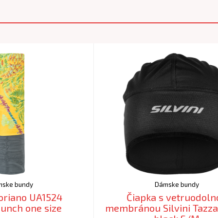
ske bundy
Dámske bundy
loriano UA1524
Čiapka s vetruodoln
unch one size
membránou Silvini Tazz