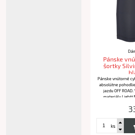
Dám
Pánske vnút
šortky Silv
bl
Pánske vnútorné cyk
absolútne pohodli
jazdu OFF ROAD.
materiálu Lightt
prémiovou výstelko
3
ks