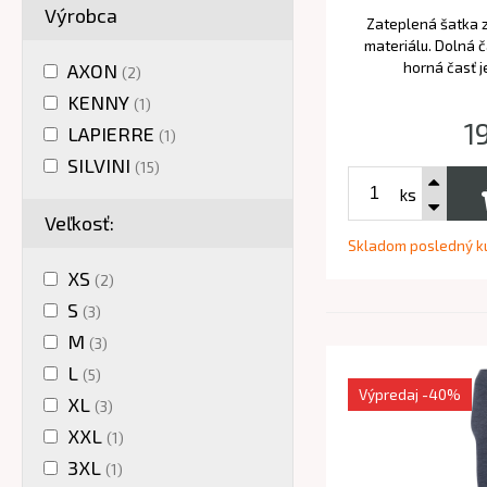
Výrobca
Zateplená šatka 
materiálu. Dolná 
horná časť j
AXON
(2)
KENNY
(1)
1
LAPIERRE
(1)
SILVINI
(15)
ks
Veľkosť:
Skladom posledný k
XS
(2)
S
(3)
M
(3)
L
(5)
Výpredaj
-40%
XL
(3)
XXL
(1)
3XL
(1)