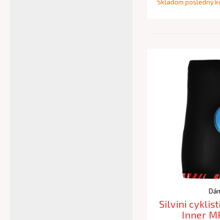
Skladom posledný k
Dám
Silvini cyklis
Inner M