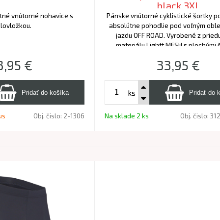
black 3XL
né vnútorné nohavice s
Pánske vnútorné cyklistické šortky p
lovložkou.
absolútne pohodlie pod voľným obl
jazdu OFF ROAD. Vyrobené z prie
materiálu Lightt MESH s plochými 
prémiovou výstelkou Cool-TECH pre 
3,95
€
33,95
€
podporu.
ks
us
Obj. čislo:
2-1306
Na sklade 2 ks
Obj. čislo:
3126