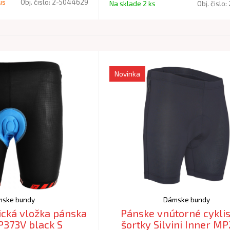
us
Obj. čislo:
2-5044629
Na sklade 2 ks
Obj. čislo:
Novinka
ske bundy
Dámske bundy
tická vložka pánska
Pánske vnútorné cyklis
P373V black S
šortky Silvini Inner M