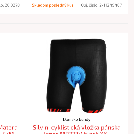
lo:
20,0278
Skladom posledný kus
Obj. čislo:
2-11249407
Dámske bundy
 Matera
Silvini cyklistická vložka pánska
d S/M
Inner MP373V black XXL