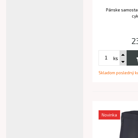
Pánske samostat
cyk
2
ks
Skladom posledný k
Novinka