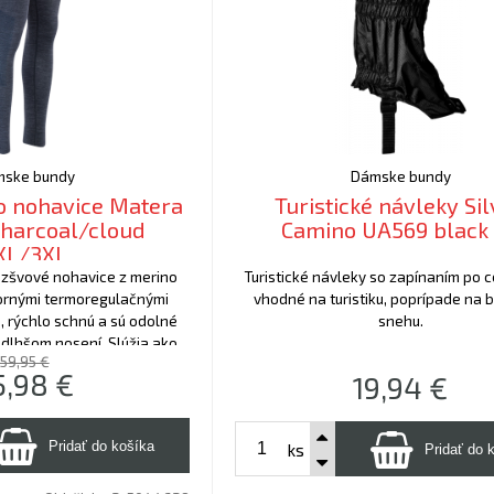
ske bundy
Dámske bundy
no nohavice Matera
Turistické návleky Sil
harcoal/cloud
Camino UA569 black
XL/3XL
zšvové nohavice z merino
Turistické návleky so zapínaním po c
ornými termoregulačnými
vhodné na turistiku, poprípade na 
ú, rýchlo schnú a sú odolné
snehu.
i dlhšom nosení. Slúžia ako
59,95 €
vá vrstva.
5,98
€
19,94
€
ks