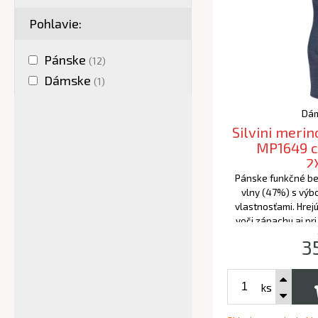
4XL
(2)
Pohlavie:
5XL
(1)
S/M
(2)
Pánske
(12)
2XL/3XL
(1)
Dámske
(1)
Dám
Silvini meri
MP1649 c
2
Pánske funkčné be
vlny (47%) s výb
vlastnosťami. Hrej
voči zápachu aj pr
pr
3
ks