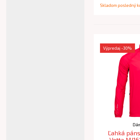
Skladom posledný k
Výpredaj
-30%
Dám
Ľahká páns
Vetta MJ16