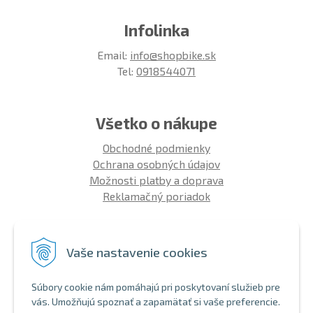
Infolinka
Email:
info@shopbike.sk
Tel:
0918544071
Všetko o nákupe
Obchodné podmienky
Ochrana osobných údajov
Možnosti platby a doprava
Reklamačný poriadok
Info
Vaše nastavenie cookies
Zákaznícky club
Montáž bicykla
Súbory cookie nám pomáhajú pri poskytovaní služieb pre
Aký bicykel kúpiť 26' | 27,5' | 29'
vás. Umožňujú spoznať a zapamätať si vaše preferencie.
Nákup na splátky