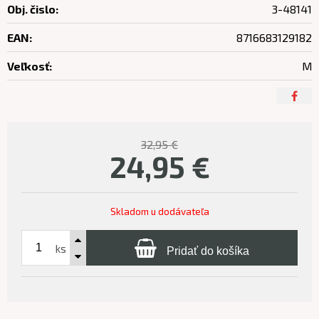
Obj. čislo:
3-48141
EAN:
8716683129182
Veľkosť:
M
32,95 €
24,95
€
Skladom u dodávateľa
ks
Pridať do košíka