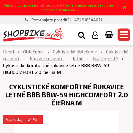
×
Vaše objednávky sa snažíme vybaviť v čo najkratšom čase. Ďakujeme
Vám za porozumenie.
Potrebujete poradiť? | +421 918544071
Úvod
Oblečenie
Cyklistické oblečenie
Cyklistické
rukavice
Pánske rukavice
letné
krátkoprsté
Cyklistické komfortné rukavice letné BBB BBW-59
HIGHCOMFORT 2.0 čierna M
CYKLISTICKÉ KOMFORTNÉ RUKAVICE
LETNÉ BBB BBW-59 HIGHCOMFORT 2.0
ČIERNA M
Výpredaj
-24%