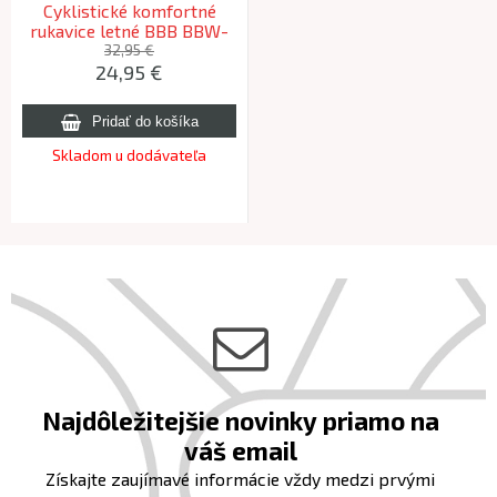
Cyklistické komfortné
rukavice letné BBB BBW-
59 HIGHCOMFORT 2.0
32,95 €
24,95 €
čierna M
Skladom u dodávateľa
Najdôležitejšie novinky priamo na
váš email
Získajte zaujímavé informácie vždy medzi prvými