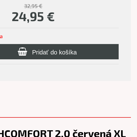
32,95 €
24,95
€
ľa
Pridať do košíka
GHCOMFORT 2.0 červená XL