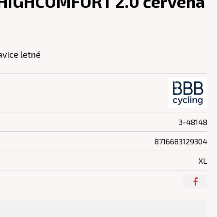
HIGHCOMFORT 2.0 červená
avice letné
3-48148
8716683129304
XL