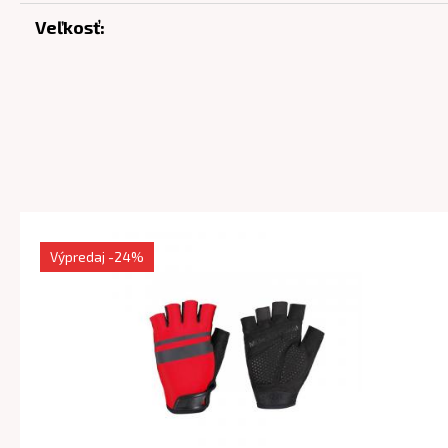
Veľkosť:
Výpredaj
-24%