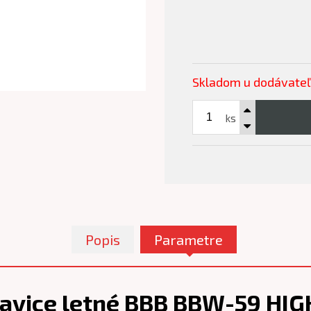
Skladom u dodávate
ks
Popis
Parametre
ukavice letné BBB BBW-59 HI