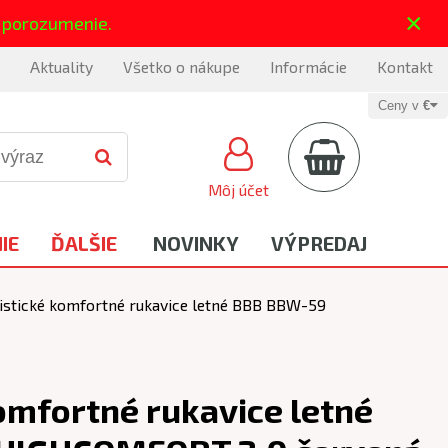
×
 porozumenie.
Aktuality
Všetko o nákupe
Informácie
Kontakt
Ceny v
€
Môj účet
IE
ĎALŠIE
NOVINKY
VÝPREDAJ
istické komfortné rukavice letné BBB BBW-59
omfortné rukavice letné