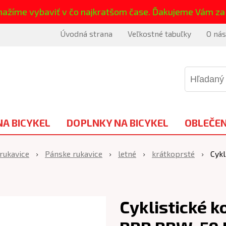
nažíme vybaviť v čo najkratšom čase. Ďakujeme Vám za
Úvodná strana
Veľkostné tabuľky
O nás
NA BICYKEL
DOPLNKY NA BICYKEL
OBLEČEN
 rukavice
Pánske rukavice
letné
krátkoprsté
Cykl
Cyklistické k