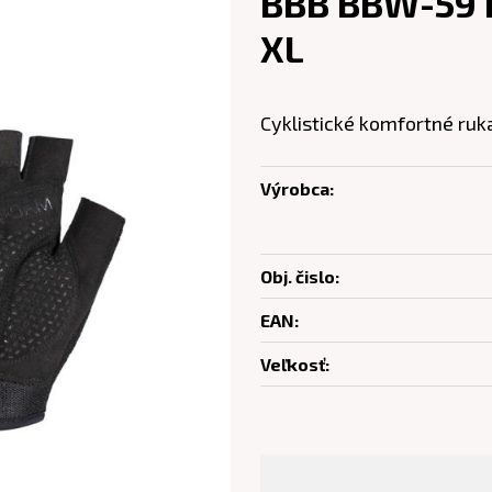
BBB BBW-59 
XL
Cyklistické komfortné ruk
Výrobca:
Obj. čislo:
EAN:
Veľkosť: