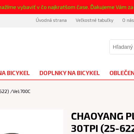
nažíme vybaviť v čo najkratšom čase. Ďakujeme Vám za
Úvodná strana
Veľkostné tabuľky
O nás
NA BICYKEL
DOPLNKY NA BICYKEL
OBLEČEN
622) /Vel:700C
CHAOYANG Pl
30TPI (25-62