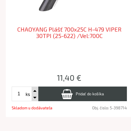
CHAOYANG Plášť 700x25C H-479 VIPER
30TPI (25-622) /Vel:700C
11,40 €
ks
Skladom u dodávateľa
Obj. čislo:
5-398714