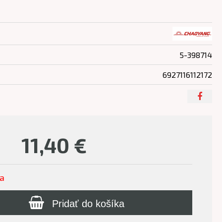
5-398714
6927116112172
11,40
€
ľa
Pridať do košíka