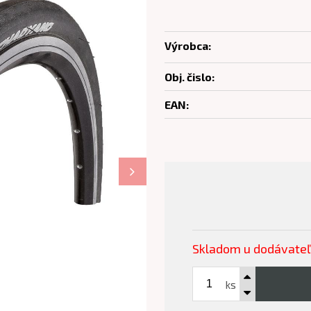
Výrobca:
Obj. čislo:
EAN:
Skladom u dodávate
ks