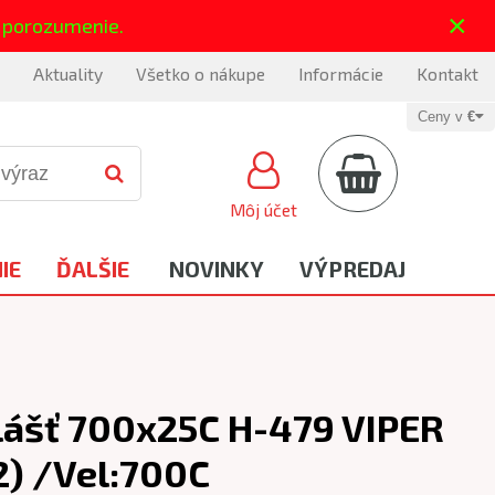
×
 porozumenie.
Aktuality
Všetko o nákupe
Informácie
Kontakt
Ceny v
€
Môj účet
IE
ĎALŠIE
NOVINKY
VÝPREDAJ
ášť 700x25C H-479 VIPER
2) /Vel:700C