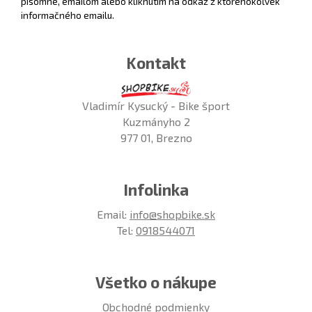
písomne, emailom alebo kliknutím na odkaz z ktoréhokoľvek
informačného emailu.
Kontakt
Vladimír Kysucký - Bike šport
Kuzmányho 2
977 01, Brezno
Infolinka
Email:
info@shopbike.sk
Tel:
0918544071
Všetko o nákupe
Obchodné podmienky