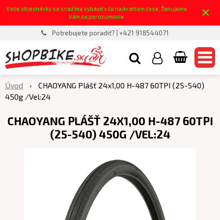
×
Vaše objednávky sa snažíme vybaviť v čo najkratšom čase. Ďakujeme
Vám za porozumenie.
Potrebujete poradiť? | +421 918544071
Úvod
CHAOYANG Plášť 24x1,00 H-487 60TPI (25-540)
450g /Vel:24
CHAOYANG PLÁŠŤ 24X1,00 H-487 60TPI
(25-540) 450G /VEL:24