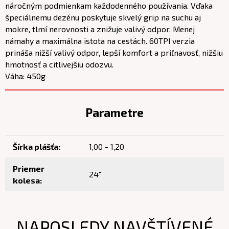
náročným podmienkam každodenného používania. Vďaka
špeciálnemu dezénu poskytuje skvelý grip na suchu aj
mokre, tlmí nerovnosti a znižuje valivý odpor. Menej
námahy a maximálna istota na cestách. 60TPI verzia
prináša nižší valivý odpor, lepší komfort a priľnavosť, nižšiu
hmotnosť a citlivejšiu odozvu.
Váha: 450g
Parametre
Šírka plášťa:
1,00 - 1,20
Priemer
24"
kolesa:
NAPOSLEDY NAVŠTÍVENÉ