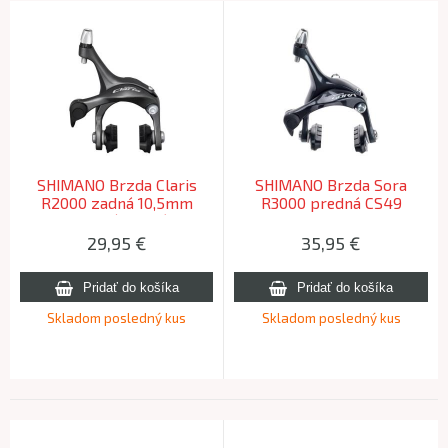
SHIMANO Brzda Claris
SHIMANO Brzda Sora
R2000 zadná 10,5mm
R3000 predná CS49
matica(R50T5)
10,5/12,5/18/27mm matica
(R50T2)
29,95
€
35,95
€
Skladom posledný kus
Skladom posledný kus