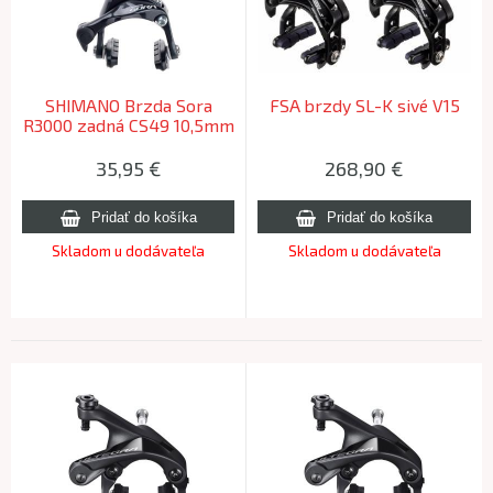
SHIMANO Brzda Sora
FSA brzdy SL-K sivé V15
R3000 zadná CS49 10,5mm
zapust.matica (R50T2)
35,95
€
268,90
€
Skladom u dodávateľa
Skladom u dodávateľa