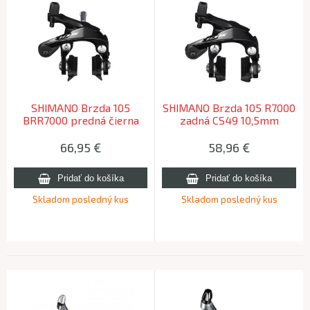
SHIMANO Brzda 105
SHIMANO Brzda 105 R7000
BRR7000 predná čierna
zadná CS49 10,5mm
CS49 10,5/12,5/18/27mm
matica(R55C4)
matica (R55C4)
66,95
€
58,96
€
Skladom posledný kus
Skladom posledný kus