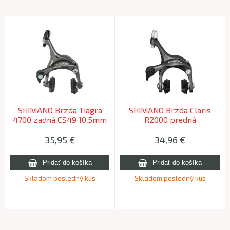
SHIMANO Brzda Tiagra
SHIMANO Brzda Claris
4700 zadná CS49 10,5mm
R2000 predná
matica (R50T2)
CS49+matica
10,5/12,5/18/27mm(R50T5)
35,95
€
34,96
€
Skladom posledný kus
Skladom posledný kus