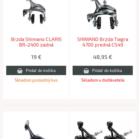
Brzda Shimano CLARIS
SHIMANO Brzda Tiagra
BR-2400 zadná
4700 predná CS49
10,5/12,5/18/27mm matica
(R50T2)
19
€
48,95
€
Skladom posledný kus
Skladom u dodávateľa