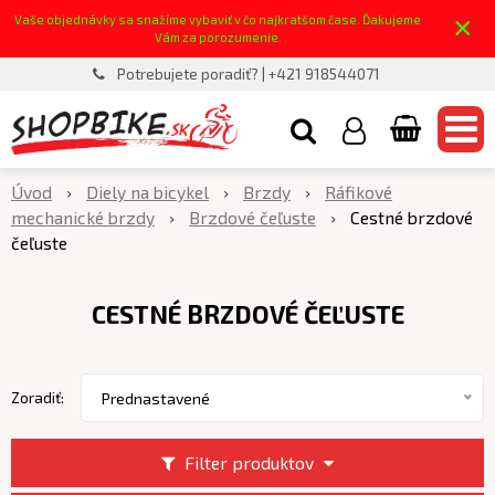
×
Vaše objednávky sa snažíme vybaviť v čo najkratšom čase. Ďakujeme
Vám za porozumenie.
Potrebujete poradiť? | +421 918544071
Úvod
Diely na bicykel
Brzdy
Ráfikové
mechanické brzdy
Brzdové čeľuste
Cestné brzdové
čeľuste
CESTNÉ BRZDOVÉ ČEĽUSTE
Zoradiť:
Prednastavené
Filter produktov