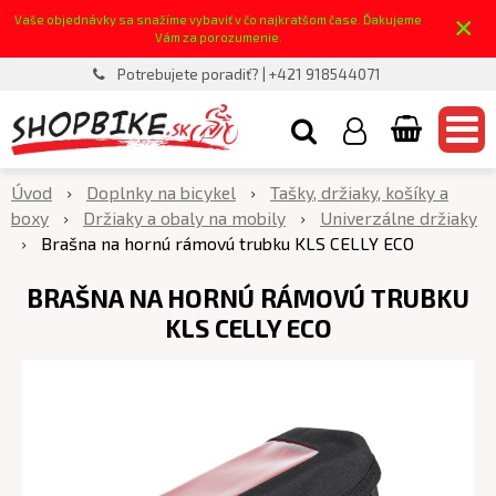
×
Vaše objednávky sa snažíme vybaviť v čo najkratšom čase. Ďakujeme
Vám za porozumenie.
Potrebujete poradiť? | +421 918544071
Úvod
Doplnky na bicykel
Tašky, držiaky, košíky a
boxy
Držiaky a obaly na mobily
Univerzálne držiaky
Brašna na hornú rámovú trubku KLS CELLY ECO
BRAŠNA NA HORNÚ RÁMOVÚ TRUBKU
KLS CELLY ECO