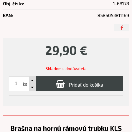
Obj. čislo:
1-68178
EAN:
8585053811169
29,90
€
Skladom u dodávateľa
ks
Pridať do košíka
Brašna na hornú rámovú trubku KLS