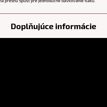
presnú spúšť pre jednoduché dávkovanie tlaku.
Doplňujúce informácie