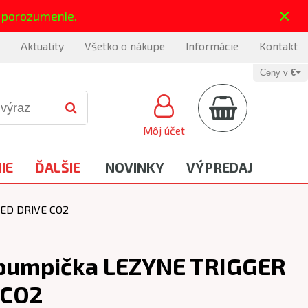
×
 porozumenie.
Aktuality
Všetko o nákupe
Informácie
Kontakt
Ceny v
€
Môj účet
IE
ĎALŠIE
NOVINKY
VÝPREDAJ
ED DRIVE CO2
pumpička LEZYNE TRIGGER
 CO2