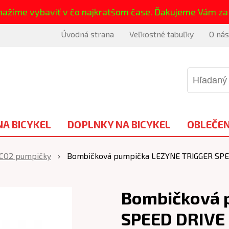
nažíme vybaviť v čo najkratšom čase. Ďakujeme Vám za
Úvodná strana
Veľkostné tabuľky
O nás
NA BICYKEL
DOPLNKY NA BICYKEL
OBLEČEN
CO2 pumpičky
Bombičková pumpička LEZYNE TRIGGER SPE
Bombičková 
SPEED DRIVE