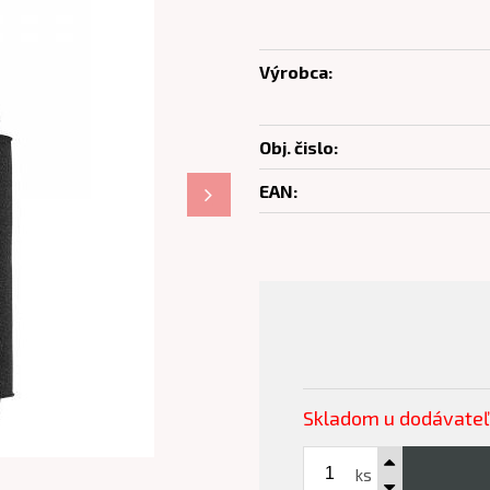
Výrobca:
Obj. čislo:
EAN:
Skladom u dodávate
ks