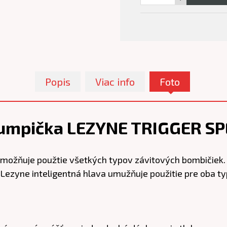
Popis
Viac info
Foto
umpička LEZYNE TRIGGER SP
žňuje použtie všetkých typov závitových bombičiek.
ezyne inteligentná hlava umužňuje použitie pre oba typy