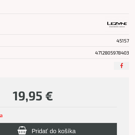
45157
4712805978403
19,95
€
ľa
Pridať do košíka