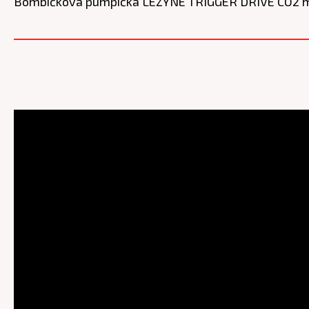
Bombičková pumpička LEZYNE TRIGGER DRIVE CO2 má 