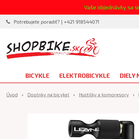
Vaše objednávky sa s
Potrebujete poradiť? | +421 918544071
BICYKLE
ELEKTROBICYKLE
DIELY 
Úvod
Doplnky na bicykel
Hustilky a kompresory