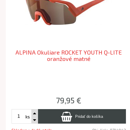
ALPINA Okuliare ROCKET YOUTH Q-LITE
oranžové matné
79,95 €
ks