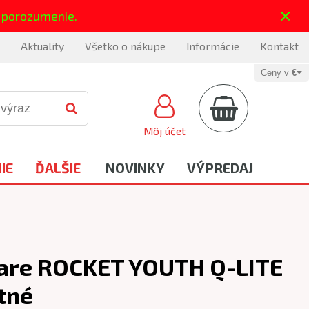
×
 porozumenie.
Aktuality
Všetko o nákupe
Informácie
Kontakt
Ceny v
€
Môj účet
IE
ĎALŠIE
NOVINKY
VÝPREDAJ
iare ROCKET YOUTH Q-LITE
tné