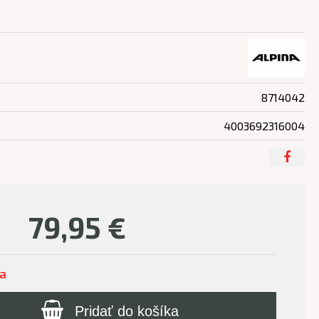
8714042
4003692316004
79,95
€
ľa
Pridať do košíka