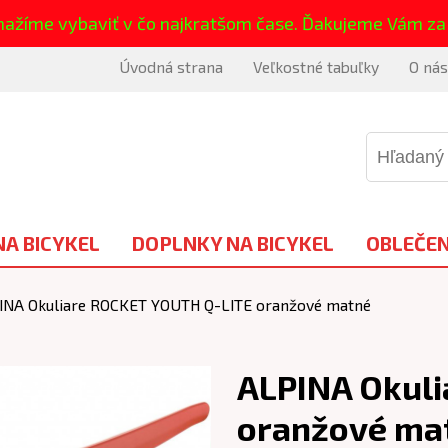
nažíme vybaviť v čo najkratšom čase. Ďakujeme Vám za
Úvodná strana
Veľkostné tabuľky
O nás
NA BICYKEL
DOPLNKY NA BICYKEL
OBLEČEN
INA Okuliare ROCKET YOUTH Q-LITE oranžové matné
ALPINA Okul
oranžové ma