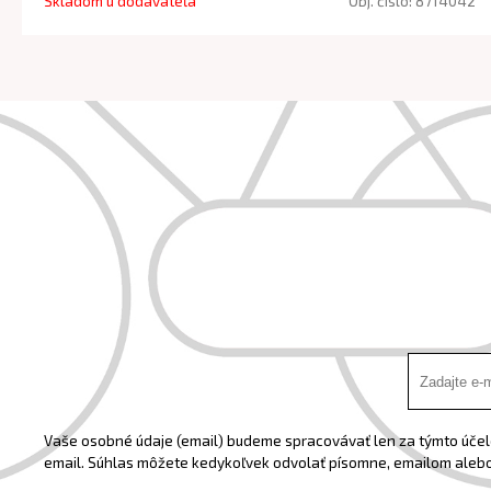
Skladom u dodávateľa
Obj. čislo:
8714042
Vaše osobné údaje (email) budeme spracovávať len za týmto účelo
email. Súhlas môžete kedykoľvek odvolať písomne, emailom alebo