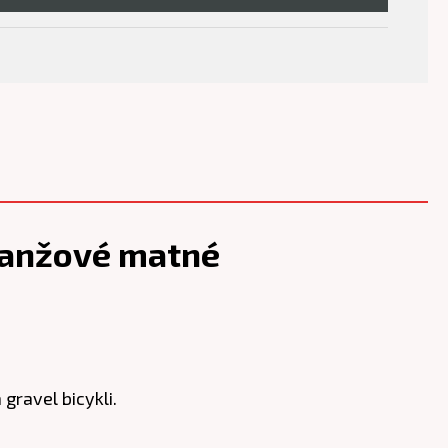
ranžové matné
gravel bicykli.