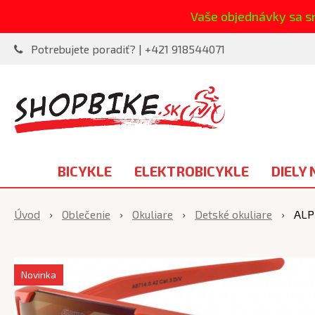
Vaše objednávky sa s
Potrebujete poradiť? | +421 918544071
BICYKLE
ELEKTROBICYKLE
DIELY 
Úvod
Oblečenie
Okuliare
Detské okuliare
ALP
Novinka