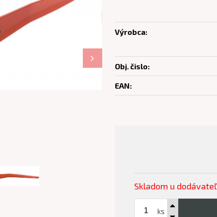
Výrobca:
Obj. čislo:
EAN:
Skladom u dodávate
ks