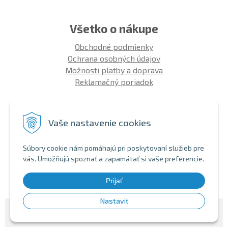
Všetko o nákupe
Obchodné podmienky
Ochrana osobných údajov
Možnosti platby a doprava
Reklamačný poriadok
Info
Vaše nastavenie cookies
Zákaznícky club
Montáž bicykla
Súbory cookie nám pomáhajú pri poskytovaní služieb pre
Aký bicykel kúpiť 26' | 27,5' | 29'
vás. Umožňujú spoznať a zapamätať si vaše preferencie.
Nákup na splátky
Bezhotovostná platba
Prijať
Nastaviť
© 2026 SHOPBIKE •
NextShop
&
e-shop Pohoda Connector
by
NextCom s.r.o.