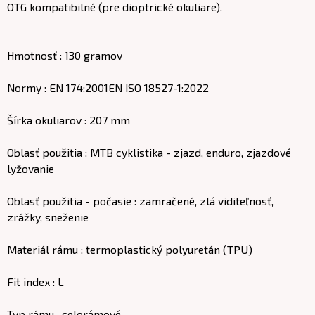
OTG kompatibilné (pre dioptrické okuliare).
Hmotnosť : 130 gramov
Normy : EN 174:2001EN ISO 18527-1:2022
Šírka okuliarov : 207 mm
Oblasť použitia : MTB cyklistika - zjazd, enduro, zjazdové
lyžovanie
Oblasť použitia - počasie : zamračené, zlá viditeľnosť,
zrážky, sneženie
Materiál rámu : termoplastický polyuretán (TPU)
Fit index : L
Typ rámu . celorámové