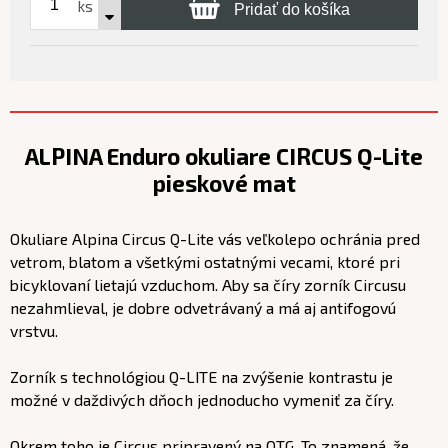
ks
Pridať do košíka
ALPINA Enduro okuliare CIRCUS Q-Lite
pieskové mat
Okuliare Alpina Circus Q-Lite vás veľkolepo ochránia pred
vetrom, blatom a všetkými ostatnými vecami, ktoré pri
bicyklovaní lietajú vzduchom. Aby sa číry zorník Circusu
nezahmlieval, je dobre odvetrávaný a má aj antifogovú
vrstvu.
Zorník s technológiou Q-LITE na zvýšenie kontrastu je
možné v daždivých dňoch jednoducho vymeniť za číry.
Okrem toho je Circus pripravený na OTG. To znamená, že