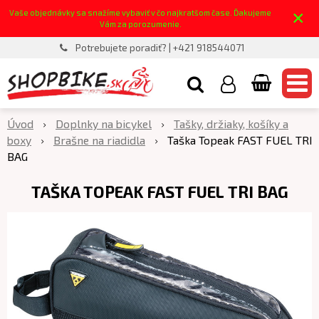
×
Vaše objednávky sa snažíme vybaviť v čo najkratšom čase. Ďakujeme
Vám za porozumenie.
Potrebujete poradiť? | +421 918544071
Úvod
Doplnky na bicykel
Tašky, držiaky, košíky a
boxy
Brašne na riadidla
Taška Topeak FAST FUEL TRI
BAG
TAŠKA TOPEAK FAST FUEL TRI BAG