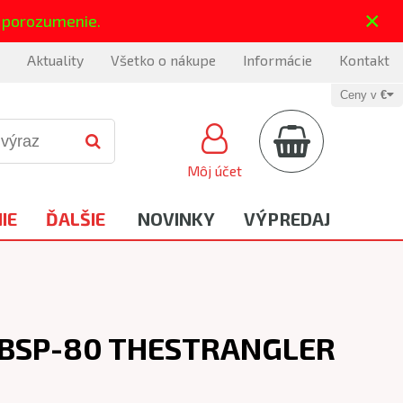
×
 porozumenie.
Aktuality
Všetko o nákupe
Informácie
Kontakt
Ceny v
€
Môj účet
IE
ĎALŠIE
NOVINKY
VÝPREDAJ
 BSP-80 THESTRANGLER