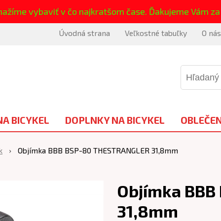
nažíme vybaviť v čo najkratšom čase. Ďakujeme Vám za
Úvodná strana
Veľkostné tabuľky
O nás
NA BICYKEL
DOPLNKY NA BICYKEL
OBLEČEN
k
Objímka BBB BSP-80 THESTRANGLER 31,8mm
Objímka BBB
31,8mm