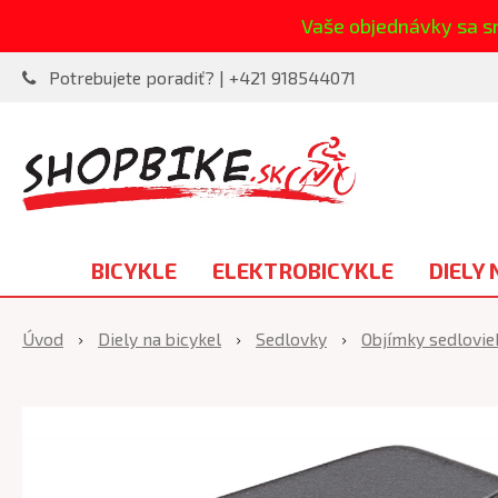
Vaše objednávky sa s
Potrebujete poradiť? | +421 918544071
BICYKLE
ELEKTROBICYKLE
DIELY 
Úvod
Diely na bicykel
Sedlovky
Objímky sedlovie