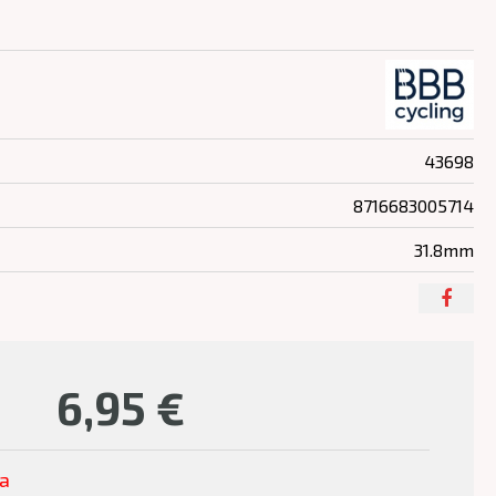
43698
8716683005714
31.8mm
6,95
€
ľa