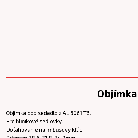
Objímka
Objímka pod sedadlo z AL 6061 T6.
Pre hliníkové sedlovky.
Doťahovanie na imbusový kľúč.
Priemer: 28.6, 31.8, 34.9mm.