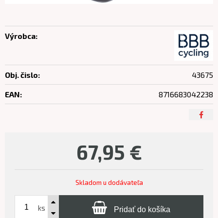
Výrobca:
Obj. čislo:
43675
EAN:
8716683042238
67,95
€
Skladom u dodávateľa
ks
Pridať do košíka