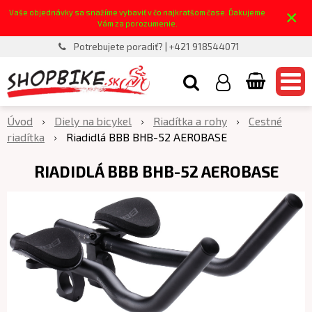
×
Vaše objednávky sa snažíme vybaviť v čo najkratšom čase. Ďakujeme
Vám za porozumenie.
Potrebujete poradiť? | +421 918544071
Úvod
Diely na bicykel
Riadítka a rohy
Cestné
riadítka
Riadidlá BBB BHB-52 AEROBASE
RIADIDLÁ BBB BHB-52 AEROBASE