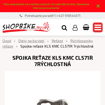
×
Vaše objednávky sa snažíme vybaviť v čo najkratšom čase. Ďakujeme
Vám za porozumenie.
Potrebujete poradiť? | +421 918544071
Úvod
Diely na bicykel
Reťaze
Rýchlospojky
reťaze
Spojka reťaze KLS KMC CL571R 7rýchlostná
SPOJKA REŤAZE KLS KMC CL571R
7RÝCHLOSTNÁ