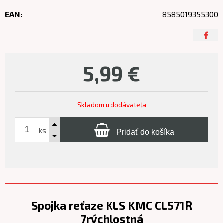
EAN:
8585019355300
5,99
€
Skladom u dodávateľa
ks
Pridať do košíka
Spojka reťaze KLS KMC CL571R
7rýchlostná