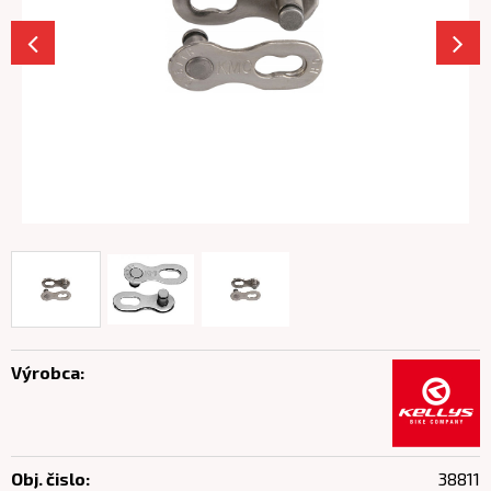
Výrobca:
Obj. čislo:
38811