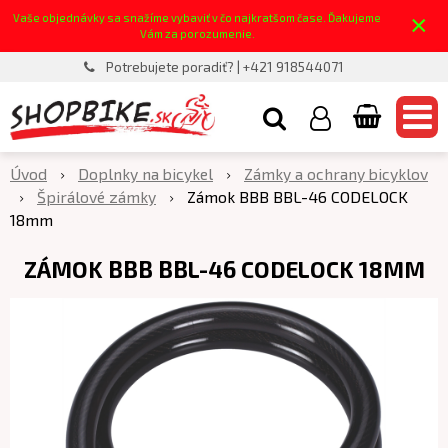
×
Vaše objednávky sa snažíme vybaviť v čo najkratšom čase. Ďakujeme
Vám za porozumenie.
Potrebujete poradiť? | +421 918544071
Úvod
Doplnky na bicykel
Zámky a ochrany bicyklov
Špirálové zámky
Zámok BBB BBL-46 CODELOCK
18mm
ZÁMOK BBB BBL-46 CODELOCK 18MM