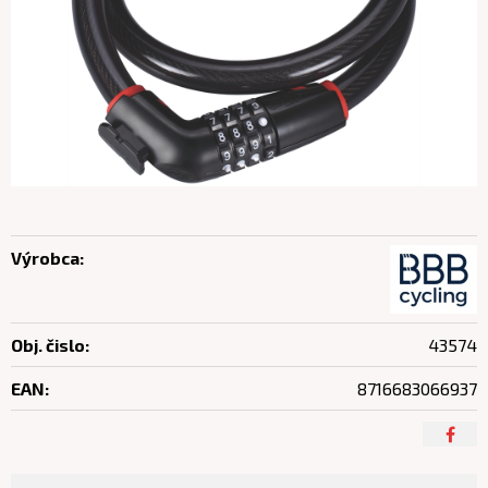
Výrobca:
Obj. čislo:
43574
EAN:
8716683066937