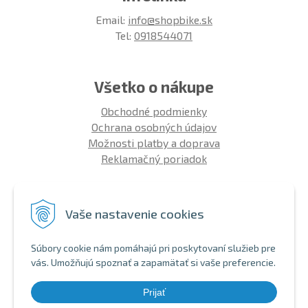
Email:
info@shopbike.sk
Tel:
0918544071
Všetko o nákupe
Obchodné podmienky
Ochrana osobných údajov
Možnosti platby a doprava
Reklamačný poriadok
Info
Vaše nastavenie cookies
Zákaznícky club
Montáž bicykla
Súbory cookie nám pomáhajú pri poskytovaní služieb pre
Aký bicykel kúpiť 26' | 27,5' | 29'
vás. Umožňujú spoznať a zapamätať si vaše preferencie.
Nákup na splátky
Bezhotovostná platba
Prijať