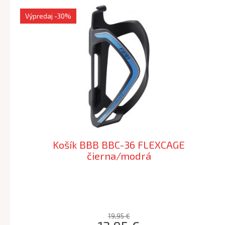
Výpredaj
-30%
Košík BBB BBC-36 FLEXCAGE
čierna/modrá
19,95 €