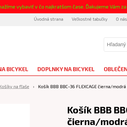
nažíme vybaviť v čo najkratšom čase. Ďakujeme Vám za
Úvodná strana
Veľkostné tabuľky
O nás
NA BICYKEL
DOPLNKY NA BICYKEL
OBLEČEN
Košíky na fľaše
Košík BBB BBC-36 FLEXCAGE čierna/modrá
Košík BBB B
čierna/modr