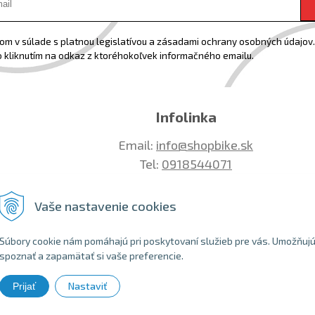
m v súlade s platnou legislatívou a zásadami ochrany osobných údajov. 
 kliknutím na odkaz z ktoréhokoľvek informačného emailu.
Infolinka
Email:
info@shopbike.sk
Tel:
0918544071
Vaše nastavenie cookies
Súbory cookie nám pomáhajú pri poskytovaní služieb pre vás. Umožňuj
spoznať a zapamätať si vaše preferencie.
Nastaviť
Prijať
 2026 SHOPBIKE •
NextShop
&
e-shop Pohoda Connector
by
NextCom s.r.