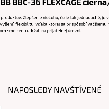
BBB BBC-36 FLEXCAGE čiern
 produktov. Zlepšenie niečoho, čo je tak jednoduché, je 
ýšenú flexibilitu, vďaka ktorej sa prispôsobí väčšiemu r
tom sme cenu udržali na prijateľnej úrovni.
NAPOSLEDY NAVŠTÍVENÉ