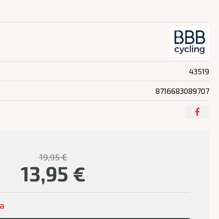
43519
8716683089707
19,95 €
13,95
€
ľa