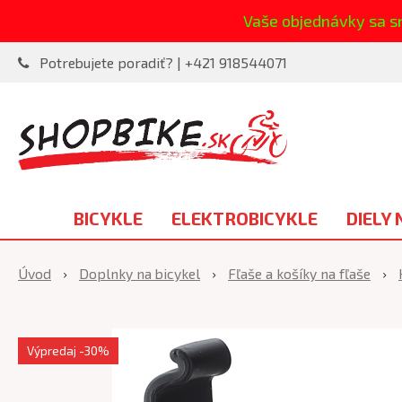
Vaše objednávky sa s
Potrebujete poradiť? | +421 918544071
BICYKLE
ELEKTROBICYKLE
DIELY 
Úvod
Doplnky na bicykel
Fľaše a košíky na fľaše
Výpredaj
-30%