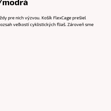
a/modrá
vždy pre nich výzvou. Košík FlexCage prešiel
ozsah veľkostí cyklistických fliaš. Zároveň sme