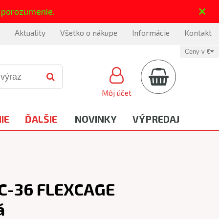
×
 porozumenie.
Aktuality
Všetko o nákupe
Informácie
Kontakt
Ceny v
€
Môj účet
IE
ĎALŠIE
NOVINKY
VÝPREDAJ
BC-36 FLEXCAGE
á