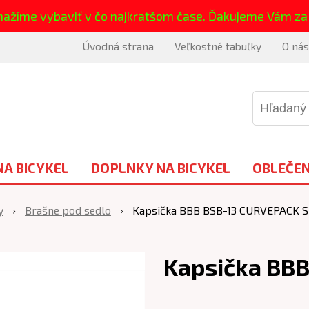
nažíme vybaviť v čo najkratšom čase. Ďakujeme Vám za
Úvodná strana
Veľkostné tabuľky
O nás
NA BICYKEL
DOPLNKY NA BICYKEL
OBLEČEN
y
Brašne pod sedlo
Kapsička BBB BSB-13 CURVEPACK S
Kapsička BB