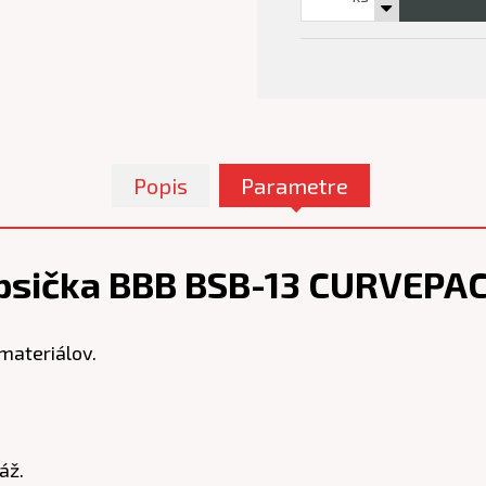
Popis
Parametre
psička BBB BSB-13 CURVEPAC
materiálov.
áž.