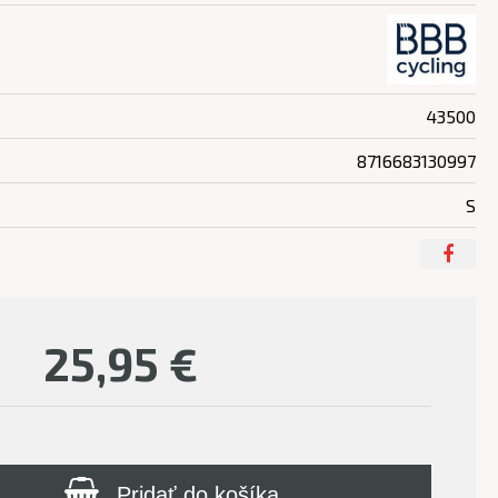
43500
8716683130997
S
25,95
€
Pridať do košíka