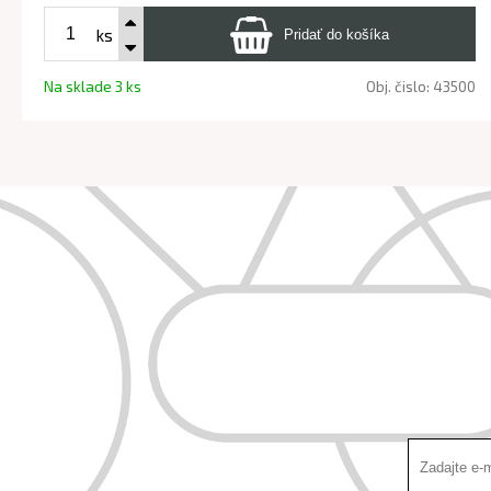
ks
Na sklade 3 ks
Obj. čislo:
43500