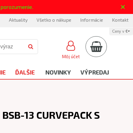
×
 porozumenie.
Aktuality
Všetko o nákupe
Informácie
Kontakt
Ceny v
€
Môj účet
IE
ĎALŠIE
NOVINKY
VÝPREDAJ
B BSB-13 CURVEPACK S