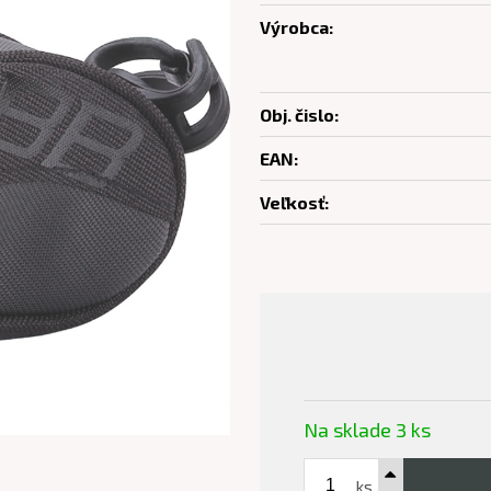
Výrobca:
Obj. čislo:
EAN:
Veľkosť:
Na sklade 3 ks
ks