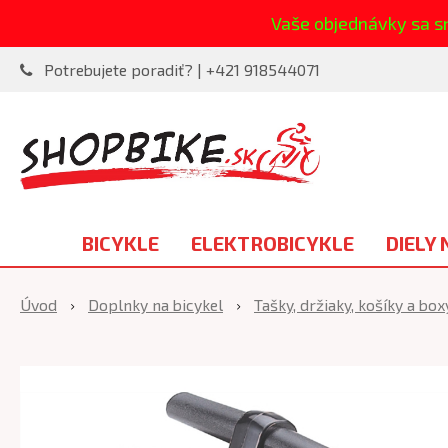
Vaše objednávky sa s
Potrebujete poradiť? | +421 918544071
BICYKLE
ELEKTROBICYKLE
DIELY 
Úvod
Doplnky na bicykel
Tašky, držiaky, košíky a box