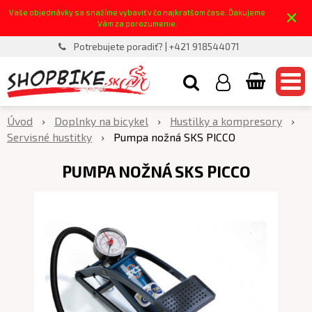
×
Vaše objednávky sa snažíme vybaviť v čo najkratšom čase. Ďakujeme
Vám za porozumenie.
Potrebujete poradiť? | +421 918544071
Úvod
Doplnky na bicykel
Hustilky a kompresory
Servisné hustitky
Pumpa nožná SKS PICCO
PUMPA NOŽNÁ SKS PICCO