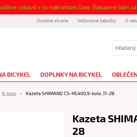
nažíme vybaviť v čo najkratšom čase. Ďakujeme Vám za
Úvodná strana
Veľkostné tabuľky
O nás
NA BICYKEL
DOPLNKY NA BICYKEL
OBLEČEN
9-kolo
Kazeta SHIMANO CS-HG400,9-kolo ,11-28
Kazeta SHIMA
28