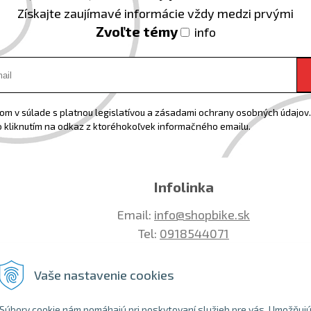
Získajte zaujímavé informácie vždy medzi prvými
Zvoľte témy
info
m v súlade s platnou legislatívou a zásadami ochrany osobných údajov. 
 kliknutím na odkaz z ktoréhokoľvek informačného emailu.
Infolinka
Email:
info@shopbike.sk
Tel:
0918544071
Vaše nastavenie cookies
Súbory cookie nám pomáhajú pri poskytovaní služieb pre vás. Umožňuj