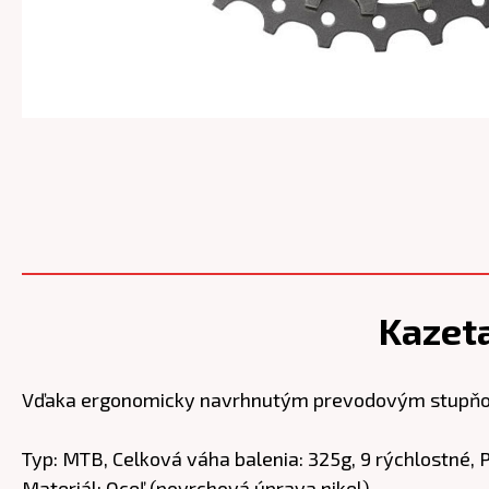
Kazet
Vďaka ergonomicky navrhnutým prevodovým stupňom k
Typ: MTB, Celková váha balenia: 325g, 9 rýchlostné, 
Materiál: Oceľ (povrchová úprava nikel)