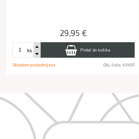
29,95 €
ks
Skladom posledný kus
Obj. čislo:
43450