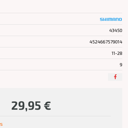
43450
4524667579014
11-28
9
29,95
€
us