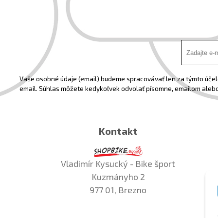
Vaše osobné údaje (email) budeme spracovávať len za týmto účelo
email. Súhlas môžete kedykoľvek odvolať písomne, emailom alebo
Kontakt
Vladimír Kysucký - Bike šport
Kuzmányho 2
977 01, Brezno