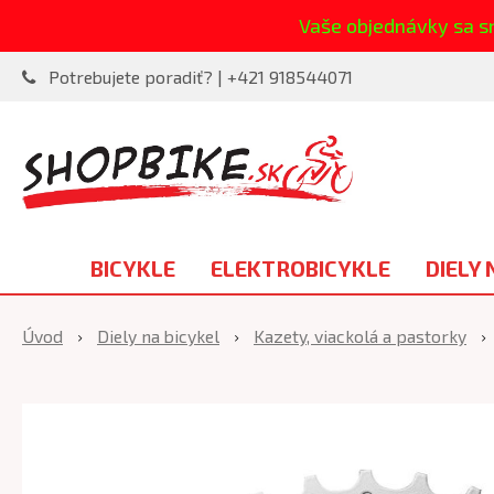
Vaše objednávky sa s
Potrebujete poradiť? | +421 918544071
BICYKLE
ELEKTROBICYKLE
DIELY 
Úvod
Diely na bicykel
Kazety, viackolá a pastorky