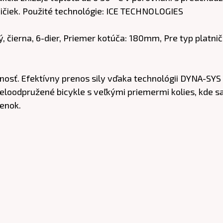
ičiek. Použité technológie: ICE TECHNOLOGIES
 čierna, 6-dier, Priemer kotúča: 180mm, Pre typ platničie
sť. Efektívny prenos sily vďaka technológii DYNA-SYS
loodpružené bicykle s veľkými priemermi kolies, kde s
enok.