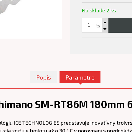
Na sklade 2 ks
ks
Popis
Parametre
Shimano SM-RT86M 180mm 6-
lógiu ICE TECHNOLOGIES predstavuje inovatívny trojvr
rukcia znížuje teplotu až o 30 ° C v porovnaní s predchá