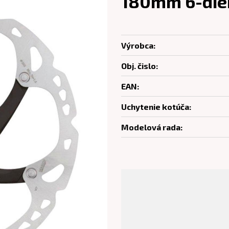
180mm 6-dier
Výrobca:
Obj. čislo:
EAN:
Uchytenie kotúča:
Modelová rada: