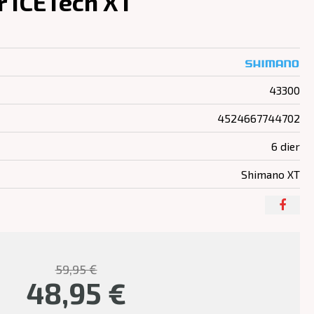
 ICETech XT
43300
4524667744702
6 dier
Shimano XT
59,95 €
48,95
€