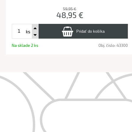
59,95 €
48,95 €
ks
Na sklade 2 ks
Obj. čislo:
43300