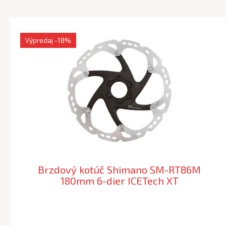
Výpredaj
-18%
Brzdový kotúč Shimano SM-RT86M
180mm 6-dier ICETech XT