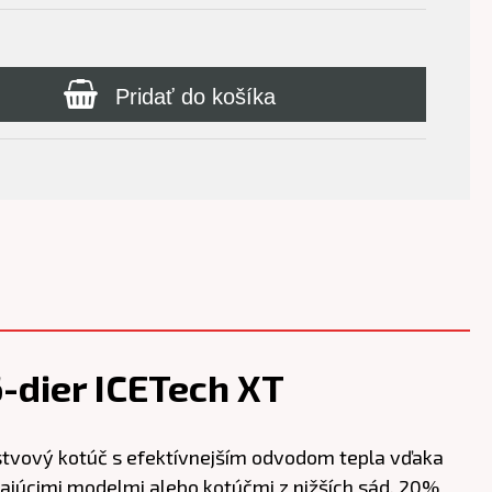
Pridať do košíka
dier ICETech XT
stvový kotúč s efektívnejším odvodom tepla vďaka
dzajúcimi modelmi alebo kotúčmi z nižších sád. 20%