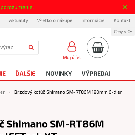
×
 porozumenie.
Aktuality
Všetko o nákupe
Informácie
Kontakt
Ceny v
€
Môj účet
IE
ĎALŠIE
NOVINKY
VÝPREDAJ
ier
Brzdový kotúč Shimano SM-RT86M 180mm 6-dier
úč Shimano SM-RT86M