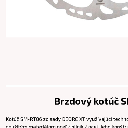
Brzdový kotúč 
Kotúč SM-RT86 zo sady DEORE XT využívajúci techno
použitým materiálom oceľ / hliník / oceľ. Jeho konšt