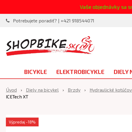
Vaše objednávky sa s
Potrebujete poradiť? | +421 918544071
BICYKLE
ELEKTROBICYKLE
DIELY 
Úvod
Diely na bicykel
Brzdy
Hydraulické kotúčov
ICETech XT
Výpredaj
-18%