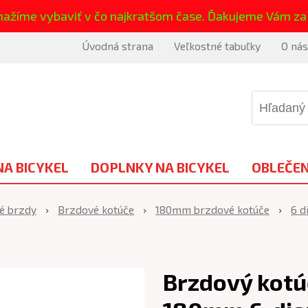
nažíme vybaviť v čo najkratšom čase. Ďakujeme Vám za
Úvodná strana
Veľkostné tabuľky
O nás
NA BICYKEL
DOPLNKY NA BICYKEL
OBLEČEN
é brzdy
Brzdové kotúče
180mm brzdové kotúče
6 d
Brzdový kot