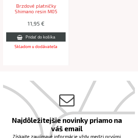
Brzdové platničky
Shimano resin M05
BRM515/506/486/416/396/375/355
11,95 €
Skladom u dodávateľa
Najdôležitejšie novinky priamo na
váš email
Získajte zaujímavé informácie vždy medzi prvými