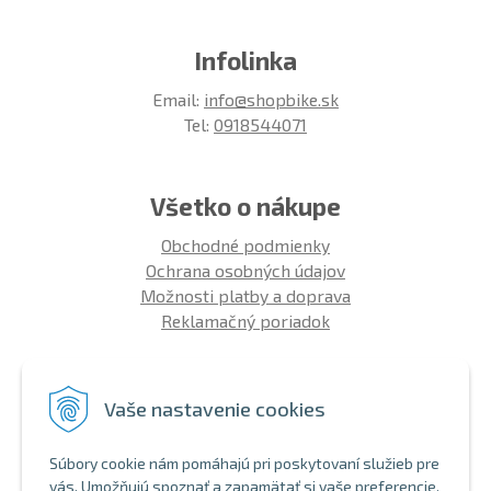
Infolinka
Email:
info@shopbike.sk
Tel:
0918544071
Všetko o nákupe
Obchodné podmienky
Ochrana osobných údajov
Možnosti platby a doprava
Reklamačný poriadok
Info
Vaše nastavenie cookies
Zákaznícky club
Montáž bicykla
Súbory cookie nám pomáhajú pri poskytovaní služieb pre
Aký bicykel kúpiť 26' | 27,5' | 29'
vás. Umožňujú spoznať a zapamätať si vaše preferencie.