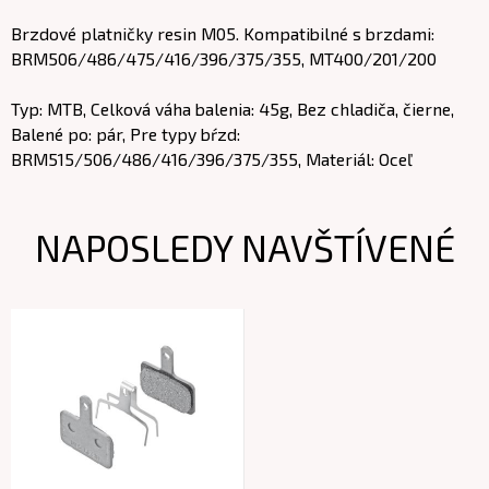
Brzdové platničky resin M05. Kompatibilné s brzdami:
BRM506/486/475/416/396/375/355, MT400/201/200
Typ: MTB, Celková váha balenia: 45g, Bez chladiča, čierne,
Balené po: pár, Pre typy bŕzd:
BRM515/506/486/416/396/375/355, Materiál: Oceľ
NAPOSLEDY NAVŠTÍVENÉ