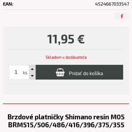
EAN:
4524667033547
11,95
€
Skladom u dodávateľa
ks
Pridať do košíka
Brzdové platničky Shimano resin M05
BRM515/506/486/416/396/375/355