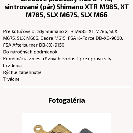
sintrované (pár) Shimano XTR M985, XT
M785, SLX M675, SLX M66
Pre kotúčové brzdy Shimano XTR M985, XT M785, SLX
M675, SLX M666, Deore M615, FSA K-Force DB-XC-9000,
FSA Afterburner DB-XC-9150
Do náročných podmienok
Kombinácia zmesí rôznych tvrdostí pre úpravu sily
brzdenia
Rýchle zabehnutie
Trvácne
Fotogaléria