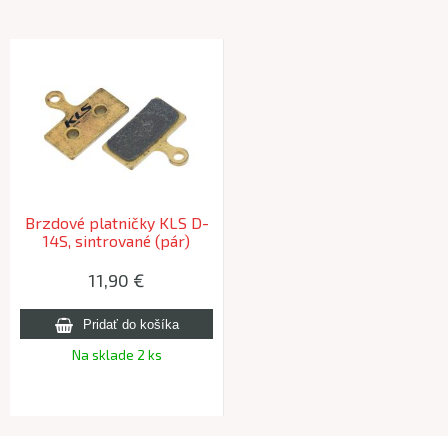
Brzdové platničky KLS D-
14S, sintrované (pár)
Shimano XTR M985, XT
M785, SLX M675, SLX M66
11,90 €
Na sklade 2 ks