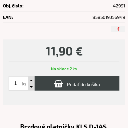
Obj. čislo:
42991
EAN:
8585019356949
11,90
€
Na sklade 2 ks
ks
Pridať do košíka
Brzdové platničky KLS D-14S,