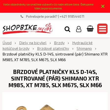
×
Vaše objednávky sa snažíme vybaviť v čo najkratšom čase. Ďakujeme
Vám za porozumenie.
Potrebujete poradiť? | +421 918544071
Úvod
Diely na bicykel
Brzdy
Hydraulické
kotúčové brzdy
Brzdové platničky
Shimano
Brzdové platničky KLS D-14S, sintrované (pár) Shimano XTR
M985, XT M785, SLX M675, SLX M66
BRZDOVÉ PLATNIČKY KLS D-14S,
SINTROVANÉ (PÁR) SHIMANO XTR
M985, XT M785, SLX M675, SLX M66