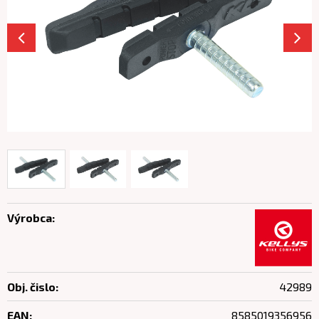
Výrobca:
Obj. čislo:
42989
EAN:
8585019356956