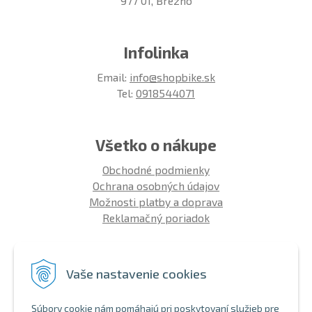
977 01, Brezno
Infolinka
Email:
info@shopbike.sk
Tel:
0918544071
Všetko o nákupe
Obchodné podmienky
Ochrana osobných údajov
Možnosti platby a doprava
Reklamačný poriadok
Info
Vaše nastavenie cookies
Zákaznícky club
Montáž bicykla
Súbory cookie nám pomáhajú pri poskytovaní služieb pre