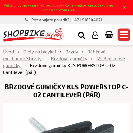
×
Vaše objednávky sa snažíme vybaviť v čo najkratšom čase. Ďakujeme
Vám za porozumenie.
Potrebujete poradiť? | +421 918544071
Úvod
Diely na bicykel
Brzdy
Ráfikové
mechanické brzdy
Brzdové gumičky
MTB brzdové
gumičky
Brzdové gumičky KLS POWERSTOP C-02
Cantilever (pár)
BRZDOVÉ GUMIČKY KLS POWERSTOP C-
02 CANTILEVER (PÁR)