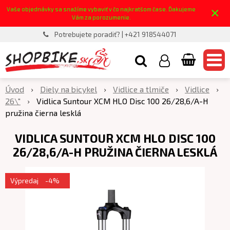
×
Vaše objednávky sa snažíme vybaviť v čo najkratšom čase. Ďakujeme
Vám za porozumenie.
Potrebujete poradiť? | +421 918544071
Úvod
Diely na bicykel
Vidlice a tlmiče
Vidlice
26\"
Vidlica Suntour XCM HLO Disc 100 26/28,6/A-H
pružina čierna lesklá
VIDLICA SUNTOUR XCM HLO DISC 100
26/28,6/A-H PRUŽINA ČIERNA LESKLÁ
Výpredaj
-4%