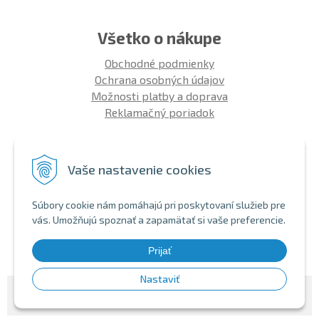
Všetko o nákupe
Obchodné podmienky
Ochrana osobných údajov
Možnosti platby a doprava
Reklamačný poriadok
Info
Vaše nastavenie cookies
Zákaznícky club
Montáž bicykla
Súbory cookie nám pomáhajú pri poskytovaní služieb pre
Aký bicykel kúpiť 26' | 27,5' | 29'
vás. Umožňujú spoznať a zapamätať si vaše preferencie.
Nákup na splátky
Bezhotovostná platba
Prijať
Nastaviť
© 2026 SHOPBIKE •
NextShop
&
e-shop Pohoda Connector
by
NextCom s.r.o.