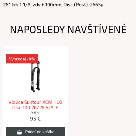
26", krk 1-1/8, zdvih 100mm, Disc (Post), 2665g.
NAPOSLEDY NAVŠTÍVENÉ
Výpredaj
-4%
Vidlica Suntour XCM HLO
Disc 100 26/28,6/A-H
pružina čierna lesklá
99 €
95 €