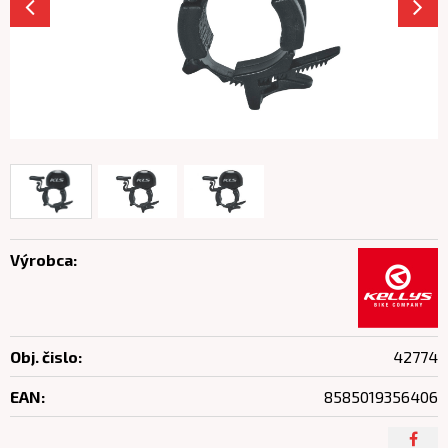
Výrobca:
Obj. čislo:
42774
EAN:
8585019356406