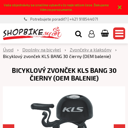
×
Vaše objednávky sa snažíme vybaviť v čo najkratšom čase. Ďakujeme
Vám za porozumenie.
Potrebujete poradiť? | +421 918544071
Úvod
Doplnky na bicykel
Zvončeky a klaksóny
Bicyklový zvonček KLS BANG 30 čierny (OEM balenie)
BICYKLOVÝ ZVONČEK KLS BANG 30
ČIERNY (OEM BALENIE)