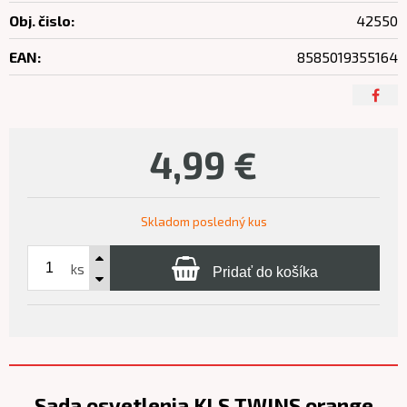
Obj. čislo:
42550
EAN:
8585019355164
4,99
€
Skladom posledný kus
ks
Pridať do košíka
Sada osvetlenia KLS TWINS orange