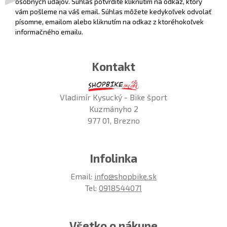
osobných údajov. Súhlas potvrdíte kliknutím na odkaz, ktorý
vám pošleme na váš email. Súhlas môžete kedykoľvek odvolať
písomne, emailom alebo kliknutím na odkaz z ktoréhokoľvek
informačného emailu.
Kontakt
Vladimír Kysucký - Bike šport
Kuzmányho 2
977 01, Brezno
Infolinka
Email:
info@shopbike.sk
Tel:
0918544071
Všetko o nákupe