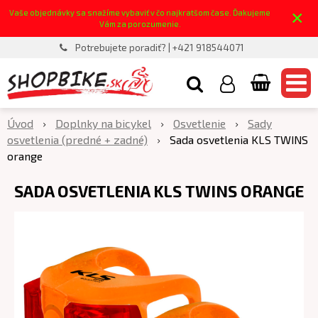
×
Vaše objednávky sa snažíme vybaviť v čo najkratšom čase. Ďakujeme
Vám za porozumenie.
Potrebujete poradiť? | +421 918544071
Úvod
Doplnky na bicykel
Osvetlenie
Sady
osvetlenia (predné + zadné)
Sada osvetlenia KLS TWINS
orange
SADA OSVETLENIA KLS TWINS ORANGE