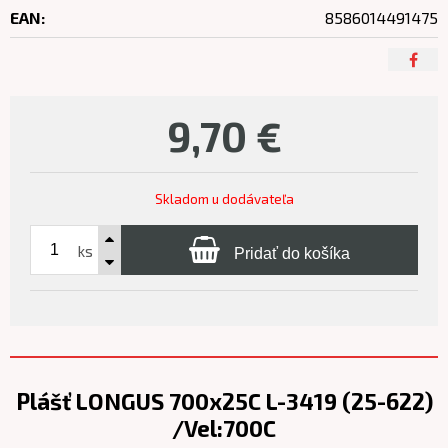
EAN:
8586014491475
9,70
€
Skladom u dodávateľa
ks
Pridať do košíka
Plášť LONGUS 700x25C L-3419 (25-622)
/Vel:700C