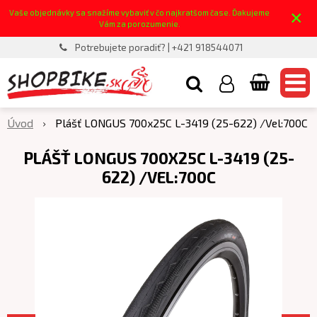
×
Vaše objednávky sa snažíme vybaviť v čo najkratšom čase. Ďakujeme
Vám za porozumenie.
Potrebujete poradiť? | +421 918544071
Úvod
Plášť LONGUS 700x25C L-3419 (25-622) /Vel:700C
PLÁŠŤ LONGUS 700X25C L-3419 (25-
622) /VEL:700C