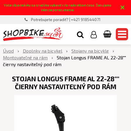
×
Vaše objednávky sa snažíme vybaviť v čo najkratšom čase. Ďakujeme
Vám za porozumenie.
Potrebujete poradiť? | +421 918544071
Úvod
Doplnky na bicykel
Stojany na bicykle
Montovateľné na rám
Stojan Longus FRAME AL 22-28""
čierny nastaviteľný pod rám
STOJAN LONGUS FRAME AL 22-28""
ČIERNY NASTAVITEĽNÝ POD RÁM