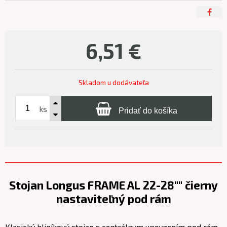
6,51
€
Skladom u dodávateľa
ks
Pridať do košíka
Stojan Longus FRAME AL 22-28"" čierny
nastaviteľný pod rám
Klasický hliníkový stojan s centrálnym upevnením pod rám.