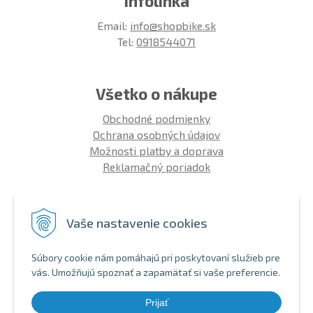
Infolinka
Email:
info@shopbike.sk
Tel:
0918544071
Všetko o nákupe
Obchodné podmienky
Ochrana osobných údajov
Možnosti platby a doprava
Reklamačný poriadok
Info
Vaše nastavenie cookies
Zákaznícky club
Montáž bicykla
Súbory cookie nám pomáhajú pri poskytovaní služieb pre
Aký bicykel kúpiť 26' | 27,5' | 29'
vás. Umožňujú spoznať a zapamätať si vaše preferencie.
Nákup na splátky
Bezhotovostná platba
Prijať