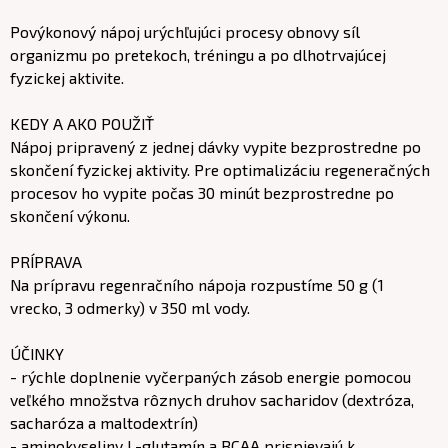
Povýkonový nápoj urýchľujúci procesy obnovy síl
organizmu po pretekoch, tréningu a po dlhotrvajúcej
fyzickej aktivite.
KEDY A AKO POUŽIŤ
Nápoj pripravený z jednej dávky vypite bezprostredne po
skončení fyzickej aktivity. Pre optimalizáciu regeneračných
procesov ho vypite počas 30 minút bezprostredne po
skončení výkonu.
PRÍPRAVA
Na prípravu regenračního nápoja rozpustíme 50 g (1
vrecko, 3 odmerky) v 350 ml vody.
ÚČINKY
- rýchle doplnenie vyčerpaných zásob energie pomocou
veľkého množstva rôznych druhov sacharidov (dextróza,
sacharóza a maltodextrín)
- aminokyseliny L-glutamín a BCAA prispievajú k