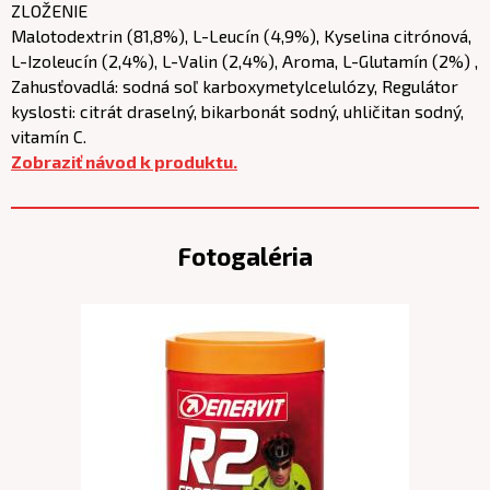
ZLOŽENIE
Malotodextrin (81,8%), L-Leucín (4,9%), Kyselina citrónová,
L-Izoleucín (2,4%), L-Valin (2,4%), Aroma, L-Glutamín (2%) ,
Zahusťovadlá: sodná soľ karboxymetylcelulózy, Regulátor
kyslosti: citrát draselný, bikarbonát sodný, uhličitan sodný,
vitamín C.
Zobraziť návod k produktu.
Fotogaléria