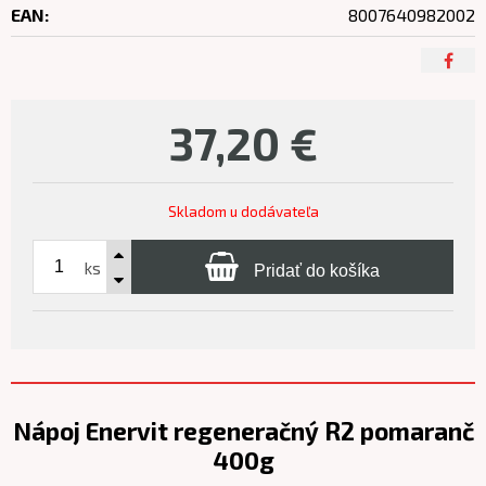
EAN:
8007640982002
37,20
€
Skladom u dodávateľa
ks
Pridať do košíka
Nápoj Enervit regeneračný R2 pomaranč
400g