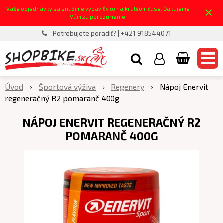
×
Vaše objednávky sa snažíme vybaviť v čo najkratšom čase. Ďakujeme
Vám za porozumenie.
Potrebujete poradiť? | +421 918544071
Úvod
Športová výživa
Regenery
Nápoj Enervit
regeneračný R2 pomaranč 400g
NÁPOJ ENERVIT REGENERAČNÝ R2
POMARANČ 400G