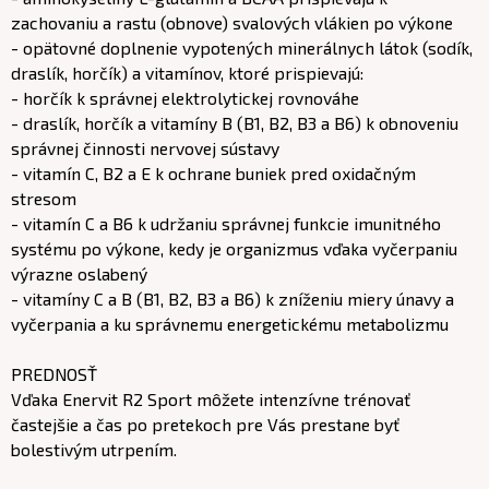
zachovaniu a rastu (obnove) svalových vlákien po výkone
- opätovné doplnenie vypotených minerálnych látok (sodík,
draslík, horčík) a vitamínov, ktoré prispievajú:
- horčík k správnej elektrolytickej rovnováhe
- draslík, horčík a vitamíny B (B1, B2, B3 a B6) k obnoveniu
správnej činnosti nervovej sústavy
- vitamín C, B2 a E k ochrane buniek pred oxidačným
stresom
- vitamín C a B6 k udržaniu správnej funkcie imunitného
systému po výkone, kedy je organizmus vďaka vyčerpaniu
výrazne oslabený
- vitamíny C a B (B1, B2, B3 a B6) k zníženiu miery únavy a
vyčerpania a ku správnemu energetickému metabolizmu
PREDNOSŤ
Vďaka Enervit R2 Sport môžete intenzívne trénovať
častejšie a čas po pretekoch pre Vás prestane byť
bolestivým utrpením.