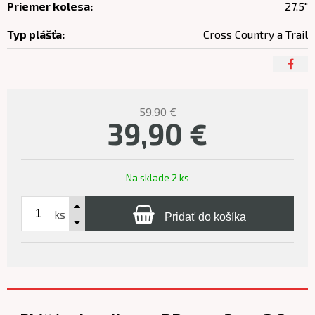
Priemer kolesa:
27,5"
Typ plášťa:
Cross Country a Trail
59,90 €
39,90
€
Na sklade 2 ks
ks
Pridať do košíka