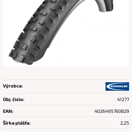
Výrobca:
Obj. čislo:
41277
EAN:
4026495760829
Šírka plášťa:
2,25