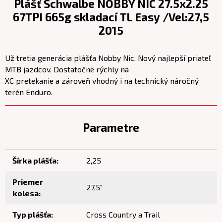
Plášť Schwalbe NOBBY NIC 27.5x2.25
67TPI 665g skladací TL Easy /Vel:27,5
2015
Už tretia generácia plášťa Nobby Nic. Nový najlepší priateľ
MTB jazdcov. Dostatočne rýchly na
XC pretekanie a zároveň vhodný i na technický náročný
terén Enduro.
Parametre
Šírka plášťa:
2,25
Priemer
27,5"
kolesa:
Typ plášťa:
Cross Country a Trail