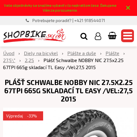
×
Vaše objednávky sa snažíme vybaviť v čo najkratšom čase. Ďakujeme
Vám za porozumenie.
Potrebujete poradiť? | +421 918544071
Úvod
Diely na bicykel
Plášte a duše
Plášte
27,5\"
2,25
Plášť Schwalbe NOBBY NIC 27.5x2.25
67TPI 665g skladací TL Easy /Vel:27,5 2015
PLÁŠŤ SCHWALBE NOBBY NIC 27.5X2.25
67TPI 665G SKLADACÍ TL EASY /VEL:27,5
2015
Výpredaj
-33%