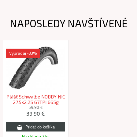
NAPOSLEDY NAVŠTÍVENÉ
Výpredaj
-33%
Plášť Schwalbe NOBBY NIC
27.5x2.25 67TPI 665g
skladací TL Easy /Vel:27,5
59,90 €
39,90 €
2015
Na sklade 2 ks