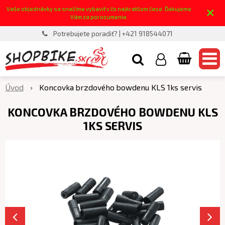
×
Vaše objednávky sa snažíme vybaviť v čo najkratšom čase. Ďakujeme
Vám za porozumenie.
Potrebujete poradiť? | +421 918544071
Úvod
Koncovka brzdového bowdenu KLS 1ks servis
KONCOVKA BRZDOVÉHO BOWDENU KLS
1KS SERVIS